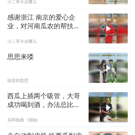
小二哥今去哪儿
感谢浙江 南京的爱心企
业，对河南瓜农的帮扶，
解瓜农的燃眉之急
小二哥今去哪儿
思思来喽
搞笑的思思
西瓜上插两个吸管，大哥
成功喝到酒，办法总比困
难多！
乐呵指南
1跟贴