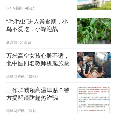
BRTV新闻
4跟贴
“毛毛虫”进入暴食期，小
鸟不爱吃，小蜂迎战
新京报
61跟贴
万米高空女孩心脏不适，
北中医四名教师机舱施救
环球网资讯
10跟贴
工作群喊领高温津贴？警
方提醒谨防趁热诈骗
环球网资讯
1跟贴