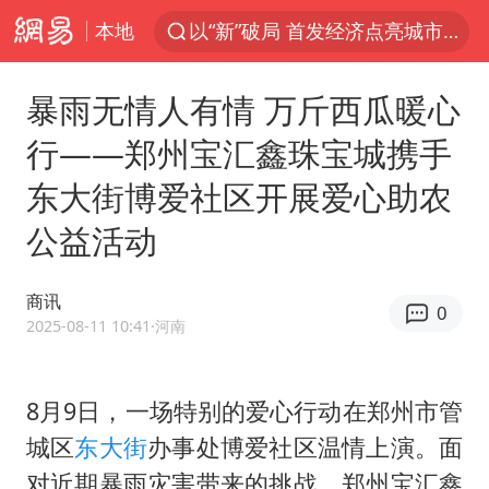
本地
台风白海豚进入48小时警戒线
佛得角门将亮相智利俱乐部主场
暴雨无情人有情 万斤西瓜暖心
中方回应是否在太平洋海底开采稀土
行——郑州宝汇鑫珠宝城携手
看守所辅警收受10万获刑1年
东大街博爱社区开展爱心助农
宇树科技发行价格150.80元/股
公益活动
宇树科技王兴兴身家有望超200亿元
五粮液渠道价一箱上涨近百元
商讯
0
2025-08-11 10:41
·河南
CIA被曝已秘密设立古巴工作组
U17国足1分钟轰2球
8月9日，一场特别的爱心行动在郑州市管
泰国一女公务员妆容引争议 本人回应
城区
东大街
办事处博爱社区温情上演。面
法国将禁止“未经同意的电话营销”
对近期暴雨灾害带来的挑战，郑州宝汇鑫