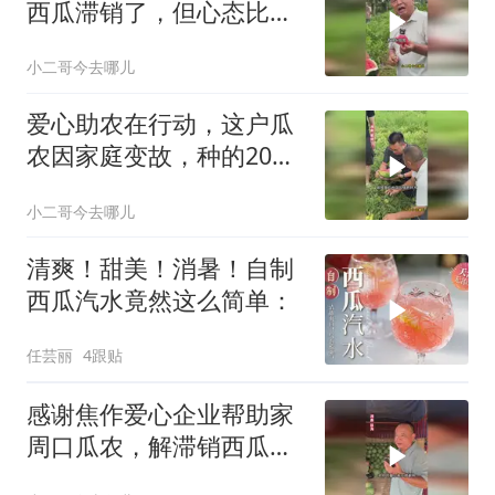
西瓜滞销了，但心态比较
乐观，有需要的爱心人士
小二哥今去哪儿
可帮帮他
爱心助农在行动，这户瓜
农因家庭变故，种的20多
亩西瓜滞销了，感谢南京
小二哥今去哪儿
爱心人士帮忙
清爽！甜美！消暑！自制
西瓜汽水竟然这么简单：
任芸丽
4跟贴
感谢焦作爱心企业帮助家
周口瓜农，解滞销西瓜之
忧，一份付出双向温暖