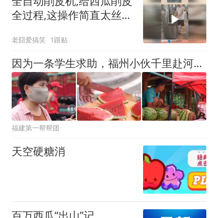
全自动削皮机,给西瓜削皮
全过程,这操作简直太丝
滑！
老囧爱搞笑
1跟贴
因为一条学生求助，福州小伙千里赴河南收瓜，瓜农爷爷质朴邀约：来家吃饭
福建第一帮帮团
天空硬糖消
百万西瓜“出山”记