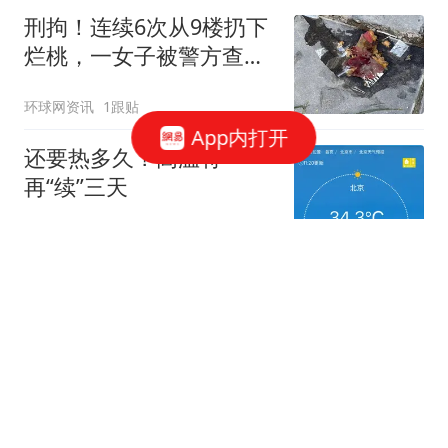
刑拘！连续6次从9楼扔下
烂桃，一女子被警方查
获！
环球网资讯
1跟贴
App内打开
还要热多久？高温将
再“续”三天
新京报
71跟贴
6次从9楼扔水果，通州一女子因涉嫌高空
抛物罪被刑拘
澎湃新闻
79跟贴
无遥控无延迟，机器人乒乓大战来了