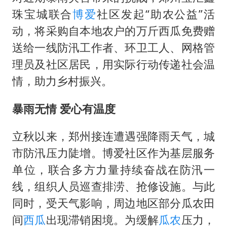
24小时不关空调 电费会更低吗
珠宝城联合
博爱
社区发起“助农公益”活
中国养老床位“三连降”
动，将采购自本地农户的万斤西瓜免费赠
多地要求领导干部带头休假
送给一线防汛工作者、环卫工人、网格管
吉林一“温度计大楼”读数爆表
理员及社区居民，用实际行动传递社会温
情，助力乡村振兴。
东方甄选被判赔偿江小白30万元
奋进开新局 实干挑大梁
暴雨无情 爱心有温度
立秋以来，郑州接连遭遇强降雨天气，城
市防汛压力陡增。博爱社区作为基层服务
单位，联合多方力量持续奋战在防汛一
线，组织人员巡查排涝、抢修设施。与此
同时，受天气影响，周边地区部分瓜农田
间
西瓜
出现滞销困境。为缓解
瓜农
压力，