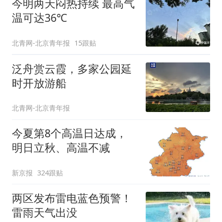
今明两天闷热持续 最高气
温可达36℃
北青网-北京青年报
15跟贴
泛舟赏云霞，多家公园延
时开放游船
北青网-北京青年报
今夏第8个高温日达成，
明日立秋、高温不减
新京报
324跟贴
两区发布雷电蓝色预警！
雷雨天气出没