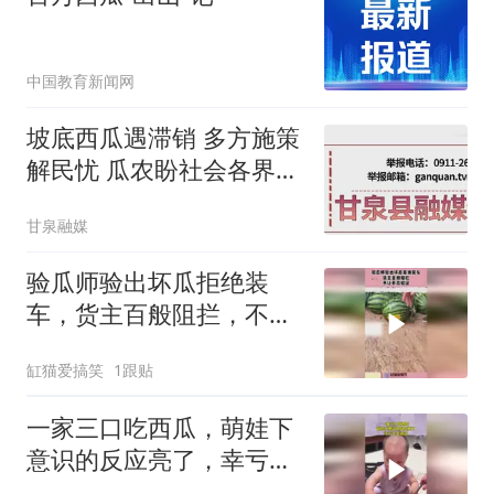
中国教育新闻网
坡底西瓜遇滞销 多方施策
解民忧 瓜农盼社会各界伸
援手！
甘泉融媒
验瓜师验出坏瓜拒绝装
车，货主百般阻拦，不让
开瓜验证！
缸猫爱搞笑
1跟贴
一家三口吃西瓜，萌娃下
意识的反应亮了，幸亏不
会说话！