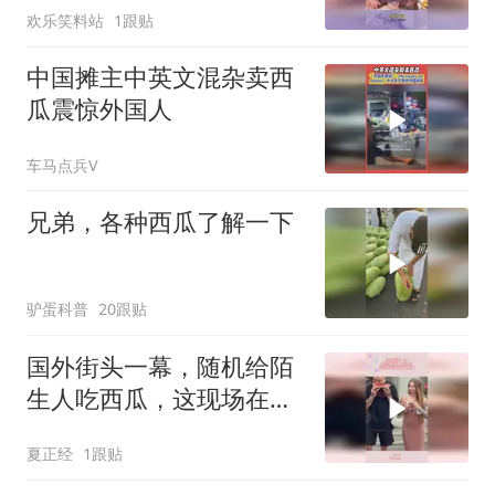
欢乐笑料站
1跟贴
中国摊主中英文混杂卖西
瓜震惊外国人
车马点兵V
兄弟，各种西瓜了解一下
驴蛋科普
20跟贴
国外街头一幕，随机给陌
生人吃西瓜，这现场在国
内不敢想象
夏正经
1跟贴