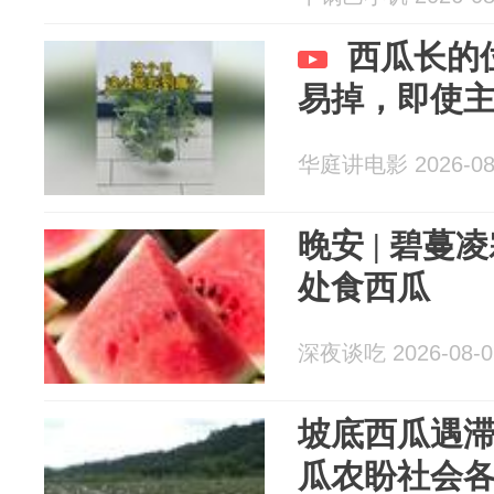
西瓜长的
易掉，即使
华庭讲电影 2026-08
晚安 | 碧
处食西瓜
深夜谈吃 2026-08-0
坡底西瓜遇滞
瓜农盼社会