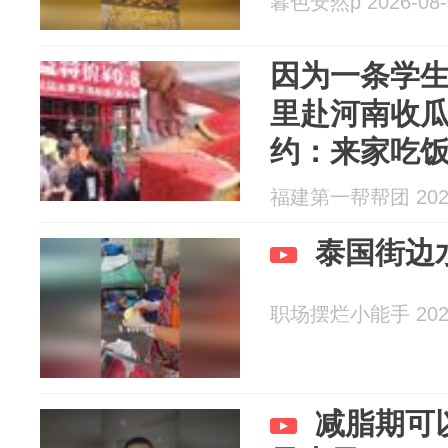
暮色安然p 2026-08-
因为一条学
里赴河南收
约：来家吃
福建第一帮帮团 2026
泰国街边
职场摆烂小能手 2026
减脂期可