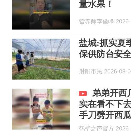
量水果！
营养师李俊峰 2026-0
盐城:抓实夏
保供防台安
射阳市民 2026-08-0
弟弟开西
实在看不下
手刀劈开西
鹤壁之声官方 2026-0