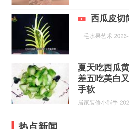
西瓜皮切
三毛水果艺术 2026-0
夏天吃西瓜
差五吃美白
手软
居家装修小能手 2026
热点新闻