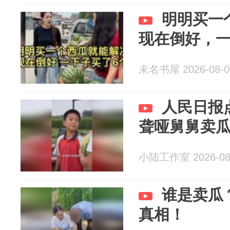
明明买一
现在倒好，一
未名书屋 2026-08-0
人民日报
聋哑舅舅卖
小陆工作室 2026-08
谁是卖瓜
真相！