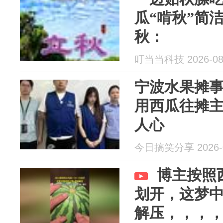
瓜“啃秋”简
秋：
叮当当科技 2026-08
宁波水果摊
用西瓜往摊
人心
今日搞笑分享 2026-0
博主按照
划开，这梦
解压，，，