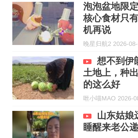
泡泡盆地限定
核心食材只有
机再说
晚星归航2 2026-08-
想不到伊
土地上，种
的这么好
咝小喵MAO 2026-08
山东姑娘
睡醒来老公