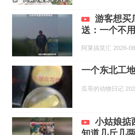
游客想买
送：一个不
阿莱搞笑汇 2026-08
一个东北工地
瓜哥的动物日记 2026
小姑娘掂
知道几斤几