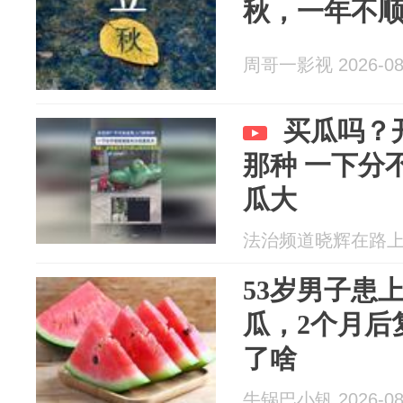
秋，一年不顺
周哥一影视 2026-08
买瓜吗？
那种 一下分
瓜大
法治频道晓辉在路上 20
53岁男子患
瓜，2个月后
了啥
牛锅巴小钒 2026-08