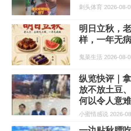
刺头体育 2026-08-0
明日立秋，老
样，一年无病
鬼菜生活 2026-08-0
纵览快评｜
放不放土豆、
何以令人意
小蜜情感说 2026-08
一边贴秋膘