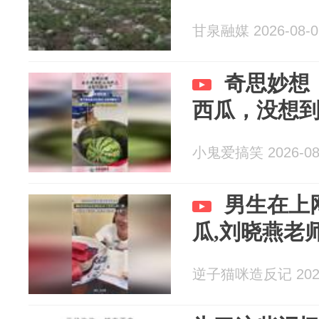
甘泉融媒 2026-08-0
奇思妙想
西瓜，没想
小鬼爱搞笑 2026-08
男生在上
瓜,刘晓燕老
逆子猫咪造反记 2026