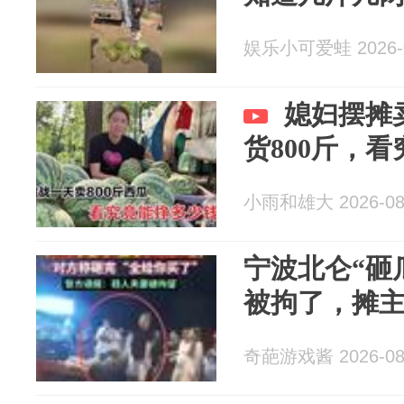
娱乐小可爱蛙 2026-0
媳妇摆摊
货800斤，
小雨和雄大 2026-08
宁波北仑“砸
被拘了，摊
奇葩游戏酱 2026-08