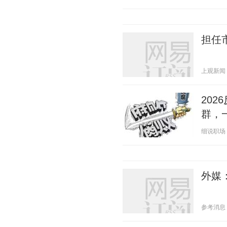
担任
上观新闻 20
20
群，
细说职场 20
外媒
参考消息 20