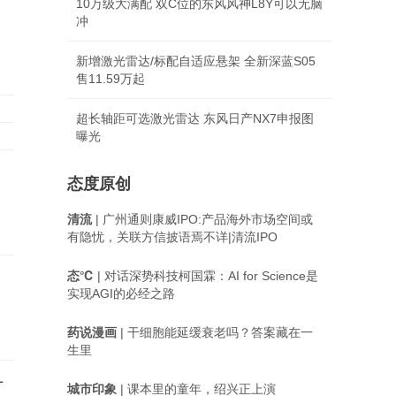
10万级大满配 双C位的东风风神L8Y可以无脑
冲
新增激光雷达/标配自适应悬架 全新深蓝S05
售11.59万起
超长轴距可选激光雷达 东风日产NX7申报图
曝光
态度原创
清流
| 广州通则康威IPO:产品海外市场空间或
有隐忧，关联方信披语焉不详|清流IPO
态℃
| 对话深势科技柯国霖：AI for Science是
实现AGI的必经之路
药说漫画
| 干细胞能延缓衰老吗？答案藏在一
生里
方
城市印象
| 课本里的童年，绍兴正上演