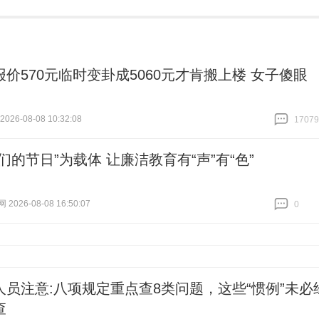
报价570元临时变卦成5060元才肯搬上楼 女子傻眼
26-08-08 10:32:08
17079
跟贴
17079
们的节日”为载体 让廉洁教育有“声”有“色”
026-08-08 16:50:07
0
跟贴
0
人员注意:八项规定重点查8类问题，这些“惯例”未必
查