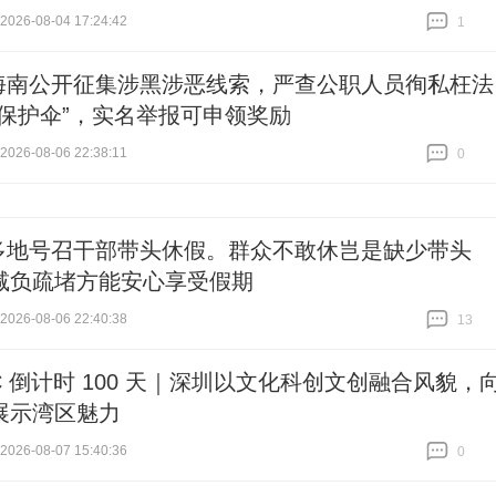
26-08-04 17:24:42
1
跟贴
1
海南公开征集涉黑涉恶线索，严查公职人员徇私枉法
“保护伞”，实名举报可申领奖励
26-08-06 22:38:11
0
跟贴
0
多地号召干部带头休假。群众不敢休岂是缺少带头
减负疏堵方能安心享受假期
26-08-06 22:40:38
13
跟贴
13
C 倒计时 100 天｜深圳以文化科创文创融合风貌，
展示湾区魅力
26-08-07 15:40:36
0
跟贴
0