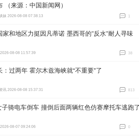
布 （来源：中国新闻网）
 2026-08-08 07:38:13
1
跟贴
1
国家和地区力挺因凡蒂诺 墨西哥的"反水"耐人寻味
26-08-08 11:57:39
38
跟贴
38
长：过两年 霍尔木兹海峡就“不重要”了
 2026-08-08 15:37:31
813
跟贴
813
女子骑电车倒车 撞倒后面两辆红色仿赛摩托车‌逃跑
26-08-07 09:24:06
0
跟贴
0