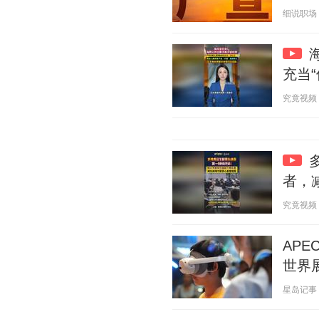
细说职场 20
充当
究竟视频 20
者，
究竟视频 20
APE
世界
星岛记事 20