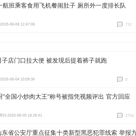
一航班乘客食用飞机餐闹肚子 厕所外一度排长队
26-08-08 12:47:08
732
跟贴
732
男子店门口拉大便 被发现后提着裤子就跑
26-08-04 10:09:30
0
跟贴
0
厨"全国小炒肉大王"称号被指凭视频评出 官方回应
 2026-08-05 18:26:41
2750
跟贴
2750
山东省公安厅重点征集十类新型黑恶犯罪线索 举报