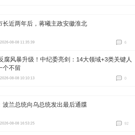
市长近两年后，蒋曦主政安徽淮北
26-08-08 11:35:39
6
跟贴
6
26反腐风暴升级！中纪委亮剑：14大领域+3类关键人
一个不留
26-08-08 10:10:13
0
跟贴
0
：波兰总统向乌总统发出最后通牒
26-08-08 16:53:25
92
跟贴
92