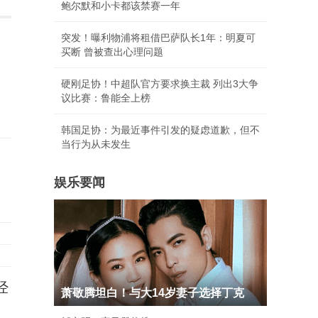
鲍尔默和小卡都该禁赛一年
突发！曝利物浦将租借巴萨队长1年：明夏可
买断 曾被查出心理问题
硬刚足协！中超队官方要求换主裁 列出3大争
议比赛：鲁能全上榜
韩国足协：为最近事件引发的疑虑道歉，但不
当行为从未发生
娱乐要闻
经
萧敬腾坦白！与大14岁妻子选择丁克