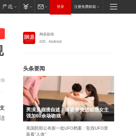
登录
注册免费邮箱
网易新闻
iOS
Android
规
头条要闻
举报
支
男演员崩溃自述：富婆带资进组当女主
强加60余场吻戏
洁
美国防部公布新一批UFO档案：坠毁UFO里
装着"人体"