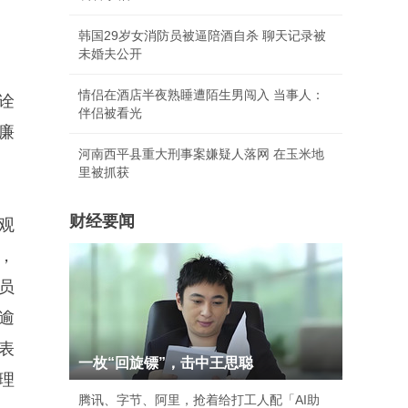
韩国29岁女消防员被逼陪酒自杀 聊天记录被
未婚夫公开
情侣在酒店半夜熟睡遭陌生男闯入 当事人：
诠
伴侣被看光
廉
河南西平县重大刑事案嫌疑人落网 在玉米地
里被抓获
财经要闻
观
，
员
逾
表
一枚“回旋镖”，击中王思聪
理
腾讯、字节、阿里，抢着给打工人配「AI助