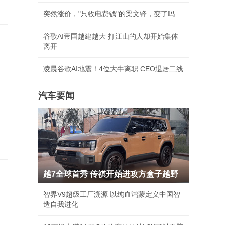
突然涨价，"只收电费钱"的梁文锋，变了吗
谷歌AI帝国越建越大 打江山的人却开始集体
离开
凌晨谷歌AI地震！4位大牛离职 CEO退居二线
汽车要闻
越7全球首秀 传祺开始进攻方盒子越野
智界V9超级工厂溯源 以纯血鸿蒙定义中国智
造自我进化