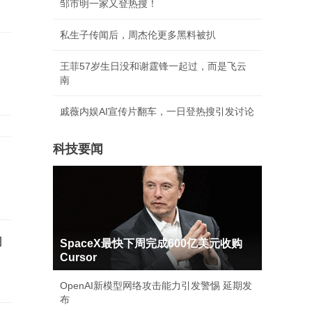
邹市明一家又登热搜！
私生子传闻后，周杰伦更多黑料被扒
王菲57岁生日没和谢霆锋一起过，而是飞云
南
戚薇内娱AI宣传片翻车，一日登热搜引发讨论
科技要闻
向
SpaceX最快下周完成600亿美元收购
Cursor
OpenAI新模型网络攻击能力引发警惕 延期发
布