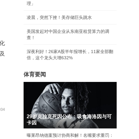
理」
凌晨，突然下挫！美存储巨头跳水
美国发起对中国企业从东南亚租赁算力的调
查！
化
深夜利好！26家A股半年报增长，11家全部翻
及
倍，这个龙头大增632%
体育要闻
34
29岁克拉克死因公布：吸食海洛因与可
卡因
曝莱昂纳德案预计协商和解！名嘴要求重罚：