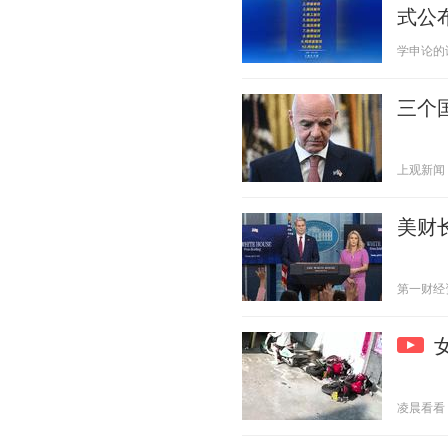
式公
学申论的谈妹
三个
上观新闻 20
美财
第一财经资讯
凌晨看看 20