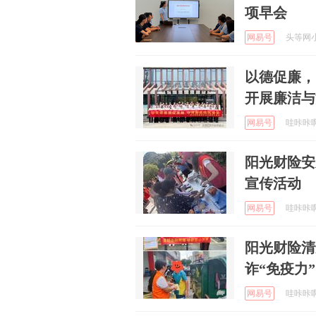
项早会
网易号
头等网小编
以德促廉，
开展廉洁与
网易号
哇咔咔啊 
阳光财险安
宣传活动
网易号
哇咔咔啊 
阳光财险清
诈“免疫力”
网易号
哇咔咔啊 