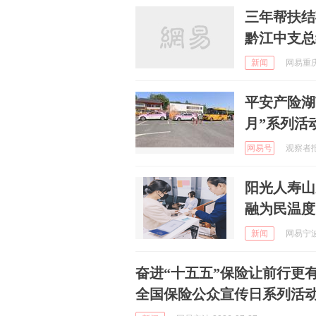
三年帮扶结硕果
黔江中支总
新闻
网易重庆 
​平安产险
月”系列活
网易号
观察者报 
阳光人寿山
融为民温度
新闻
网易宁波 
奋进“十五五”保险让前行更有
全国保险公众宣传日系列活