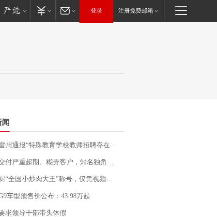
登录
注册免费邮箱
新闻
通报“特殊教育学校教师招聘存在违规行为”：已启动问责程序 副校长被停职
期、糊弄客户，知名独角兽车企创始人回应：都没证据，将依法采取措施，“本人长期与美国交管局保持沟通，对方表示肯定”
“全国小炒肉大王”称号，仅凭视频评出？中国烹饪协会回应
G9车型预售价公布：43.98万起
要求领导干部带头休假