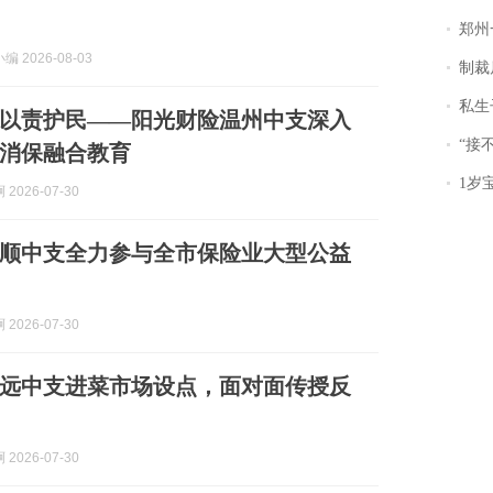
郑州一汉堡店
 2026-08-03
制裁
私生子
以责护民——阳光财险温州中支深入
“接不到戏
消保融合教育
1岁宝宝碰
2026-07-30
顺中支全力参与全市保险业大型公益
2026-07-30
远中支进菜市场设点，面对面传授反
2026-07-30