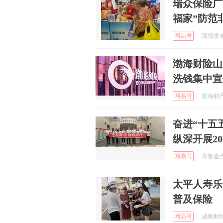
瑞众保险广
福家”防范
网易号
现场发布 
渤海财险山
洗钱集中宣
网易号
渤海财产
奋进“十五
纵深开展2
网易号
齐鲁壹点 
太平人寿乐
普及保险
网易号
成晚财经 