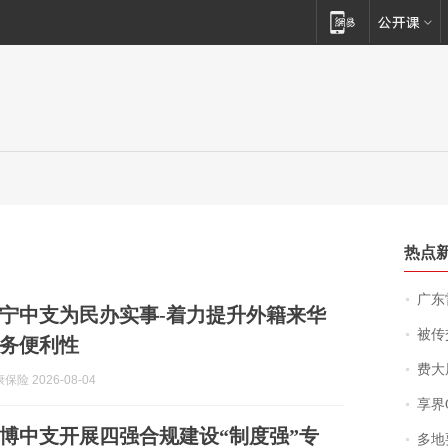
热点
广东雷州
宁中支为民办实事-着力提升外籍来华
被传交付严重超
务便利性
费大厨
险 2026-08-04
享界
博中支开展四强合规建设“制度强”专
多地