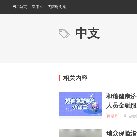
网易首页
应用
无障碍浏览
中支
相关内容
和谐健康济
人员金融服
网易号
和谐健康保
瑞众保险淄