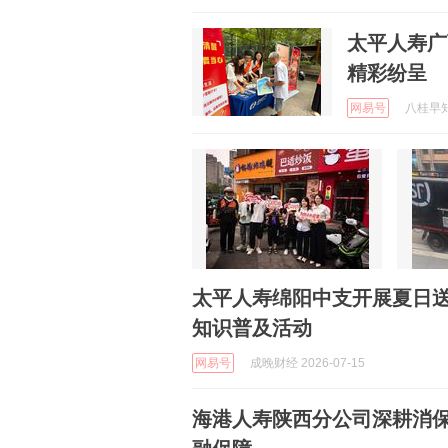
太平人寿广
精彩纷呈
网易号
八桂早知 
太平人寿绵阳中支开展夏日送
知识普及活动
网易号
成晚财经 2026-07-15
海港人寿陕西分公司深耕消保