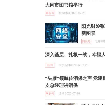
大同市图书馆举行
网易号
智报财融 2026-07-21
阳光财险张
新图景
网易号
哇咔咔啊 
深入基层、扎根一线，幸福
新闻
大京新闻网 2026-07-20
“头雁”领航传消保之声 党
支总经理讲消保
网易号
综讯 2026-07-20