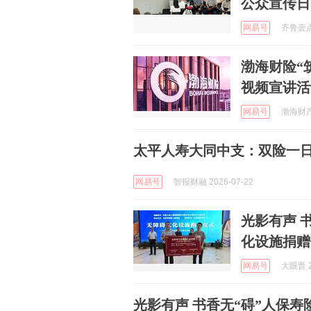
公众宣传日
网易号
齐鲁壹点 
渤海财险“
视频宣讲活
网易号
渤海财产
太平人寿大同中支：双险一日
网易号
智报财融 2026-07-22
光影有声 
化设施捐赠
网易号
大眼晋 2
光影有声 书香无“碍”人保