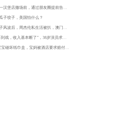
撤场前，通过朋友圈提前告知逐一退费，有顾客仅剩1元也全被退回，分文不少；顾客：言而有信，让人感动
瓜子饺子，美国怕什么？
风波后，周杰伦私生活被扒，澳门输10亿传闻早已经水落石出
，收入基本断了”，38岁演员求职景区NPC：工作量断崖式下跌，留给我试错的时间不多了
坏纸巾盒，宝妈被酒店要求赔付924元！三亚一酒店回复：骨瓷定制！网友一查价格，吵翻了