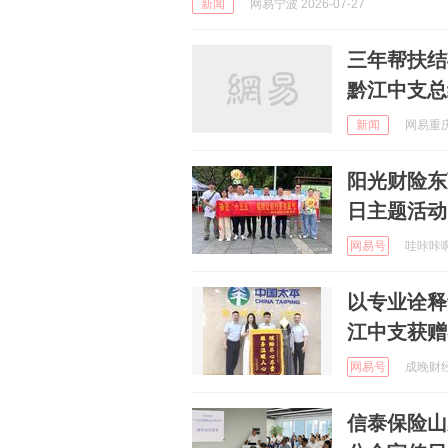
新闻
网易宁波 2026-07-27
三年帮扶结硕果
黔江中支总
新闻
网易重庆 
阳光财险东
日主题活动
网易号
哇咔咔啊 
以专业诠释
江中支获赠
网易号
成晚财经 
信泰保险山东