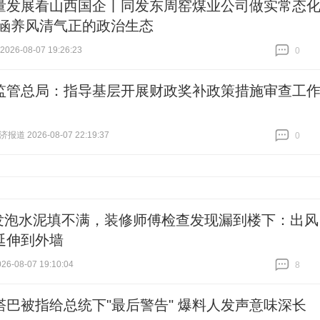
量发展看山西国企丨同发东周窑煤业公司做实常态
 涵养风清气正的政治生态
26-08-07 19:26:23
0
跟贴
0
监管总局：指导基层开展财政奖补政策措施审查工
道 2026-08-07 22:19:37
0
跟贴
0
发泡水泥填不满，装修师傅检查发现漏到楼下：出风
延伸到外墙
6-08-07 19:10:04
8
跟贴
8
塔巴被指给总统下"最后警告" 爆料人发声意味深长