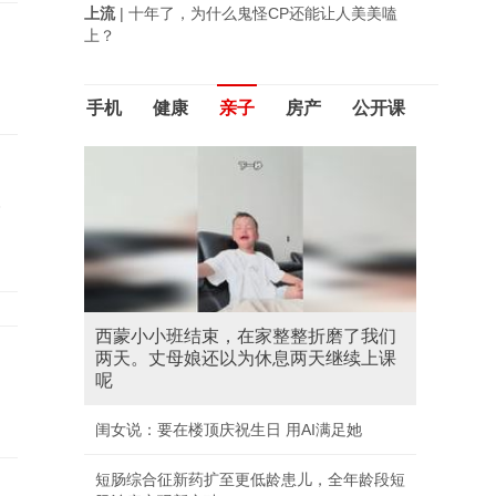
上流
| 十年了，为什么鬼怪CP还能让人美美嗑
上？
手机
健康
亲子
房产
公开课
政
西蒙小小班结束，在家整整折磨了我们
两天。丈母娘还以为休息两天继续上课
呢
闺女说：要在楼顶庆祝生日 用AI满足她
短肠综合征新药扩至更低龄患儿，全年龄段短