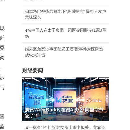
穆杰塔巴被指给总统下"最后警告" 爆料人发声
意味深长
规
4名中国人在太子集团一园区被围殴 致1死3重
伤
近
委
婚外胚胎案涉事医院员工哽咽:事件对医院造
成较大冲击
察
，
财经要闻
步
与
腾讯WorkBuddy领跑AI办公 阿里字节
急了?
置
监
又一家企业“卡壳”北交所上市申报关，背靠长