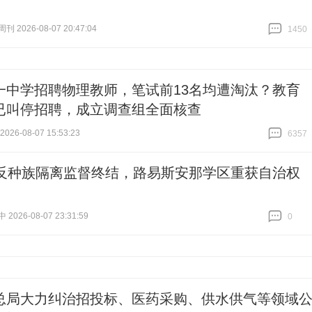
 2026-08-07 20:47:04
1450
跟贴
1450
一中学招聘物理教师，笔试前13名均遭淘汰？教育
已叫停招聘，成立调查组全面核查
26-08-07 15:53:23
6357
跟贴
6357
年反种族隔离监督终结，路易斯安那学区重获自治权
026-08-07 23:31:59
0
跟贴
0
总局大力纠治招投标、医药采购、供水供气等领域