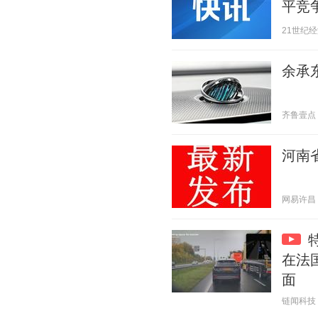
平竞
21世纪经济报
余承东
齐鲁壹点 20
河南
网易许昌 20
在法
面
链闻科技 20