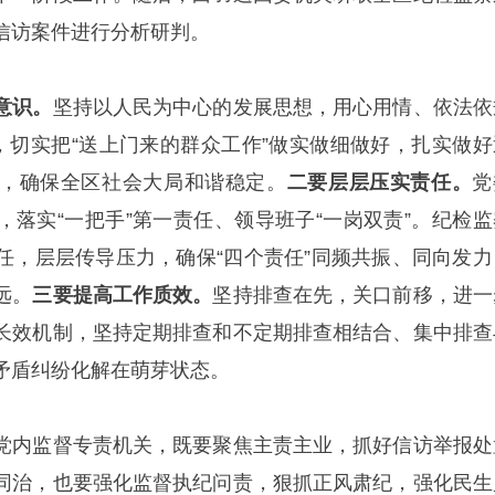
信访案件进行分析研判。
意识。
坚持以人民为中心的发展思想，用心用情、依法依
题，切实把“送上门来的群众工作”做实做细做好，扎实做好
，确保全区社会大局和谐稳定。
二要层层压实责任。
党
，落实“一把手”第一责任、领导班子“一岗双责”。纪检监
任，层层传导压力，确保“四个责任”同频共振、同向发力
远。
三要提高工作质效。
坚持排查在先，关口前移，进一
长效机制，坚持定期排查和不定期排查相结合、集中排查
矛盾纠纷化解在萌芽状态。
党内监督专责机关，既要聚焦主责主业，抓好信访举报处
同治，也要强化监督执纪问责，狠抓正风肃纪，强化民生