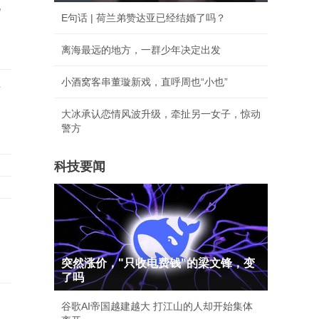
化
E句话 | 荷兰弟赞达亚已经结婚了吗？
离海最远的地方，一群少年决定出发
小酒窝客串董璇新戏，直呼周也“小也”
作
大冰承认恋情风波升级，牵扯另一女子，惊动
警方
科技要闻
突然涨价，"只收电费钱"的梁文锋，变
了吗
谷歌AI帝国越建越大 打江山的人却开始集体