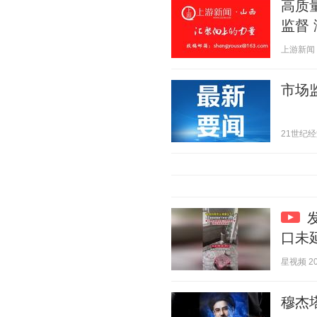
高质
监督
上游新闻 20
市场
21世纪经济报
口未
星视频 202
穆杰