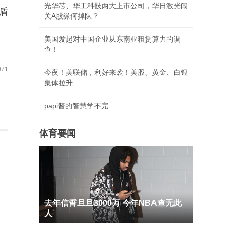
光华芯、华工科技两大上市公司，华日激光闯
盾
关A股缘何掉队？
美国发起对中国企业从东南亚租赁算力的调
查！
71
今夜！美联储，利好来袭！美股、黄金、白银
集体拉升
papi酱的智慧学不完
体育要闻
去年信誓旦旦3000万 今年NBA查无此
人