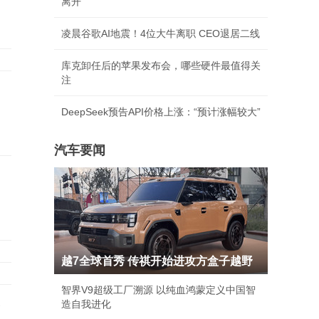
离开
凌晨谷歌AI地震！4位大牛离职 CEO退居二线
库克卸任后的苹果发布会，哪些硬件最值得关
注
DeepSeek预告API价格上涨：“预计涨幅较大”
汽车要闻
越7全球首秀 传祺开始进攻方盒子越野
智界V9超级工厂溯源 以纯血鸿蒙定义中国智
公
造自我进化