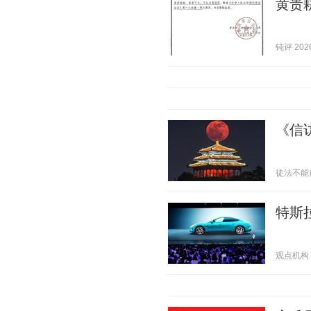
黄贵
钝评 2026
《信
徒法不能自行
特斯
观点机构 20