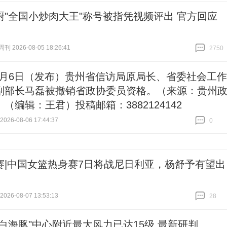
厨"全国小炒肉大王"称号被指凭视频评出 官方回应
 2026-08-05 18:26:41
2750
跟贴
2750
8月6日（发布）贵州省信访局原局长、省委社会工作
副部长马磊被撤销省政协委员资格。（来源：贵州
（编辑：王君）投稿邮箱：3882124142
26-08-06 17:44:37
0
跟贴
0
赛|中国女篮热身赛7日将战尼日利亚，杨舒予有望出
26-08-07 13:53:13
28
跟贴
28
"白海豚"中心附近最大风力已达15级 最新研判