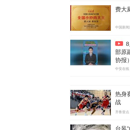
费大
中国新闻周刊
部原
协报）
中安在线 20
热身
战
齐鲁壹点 20
台风