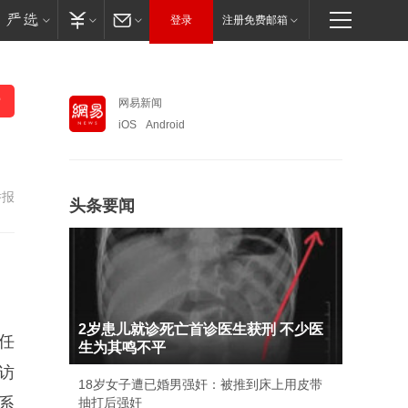
登录
注册免费邮箱
网易新闻
iOS
Android
举报
头条要闻
2岁患儿就诊死亡首诊医生获刑 不少医
任
生为其鸣不平
访
18岁女子遭已婚男强奸：被推到床上用皮带
系
抽打后强奸