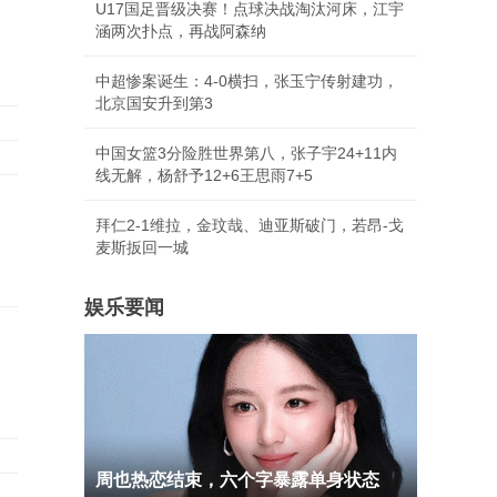
U17国足晋级决赛！点球决战淘汰河床，江宇
涵两次扑点，再战阿森纳
中超惨案诞生：4-0横扫，张玉宁传射建功，
北京国安升到第3
中国女篮3分险胜世界第八，张子宇24+11内
线无解，杨舒予12+6王思雨7+5
拜仁2-1维拉，金玟哉、迪亚斯破门，若昂-戈
麦斯扳回一城
娱乐要闻
周也热恋结束，六个字暴露单身状态