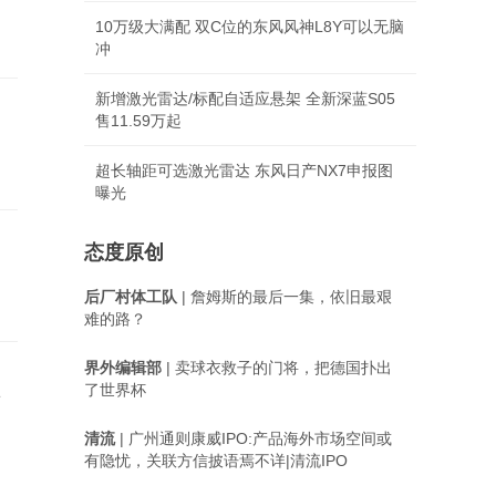
10万级大满配 双C位的东风风神L8Y可以无脑
冲
新增激光雷达/标配自适应悬架 全新深蓝S05
售11.59万起
超长轴距可选激光雷达 东风日产NX7申报图
曝光
态度原创
后厂村体工队
| 詹姆斯的最后一集，依旧最艰
难的路？
界外编辑部
| 卖球衣救子的门将，把德国扑出
了世界杯
画
清流
| 广州通则康威IPO:产品海外市场空间或
有隐忧，关联方信披语焉不详|清流IPO