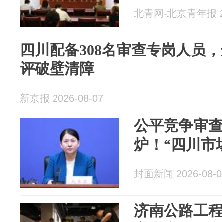
北青网-北京青年报 20
四川配备308名审查专岗人员
评破壁清障
新京报 2026-08-07
公平竞争审
炉！“四川市
封面新闻 2026-08-0
济南公路工