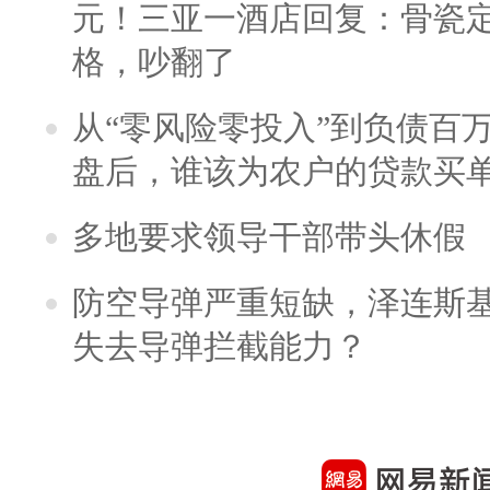
元！三亚一酒店回复：骨瓷
格，吵翻了
从“零风险零投入”到负债百
盘后，谁该为农户的贷款买
多地要求领导干部带头休假
防空导弹严重短缺，泽连斯
失去导弹拦截能力？