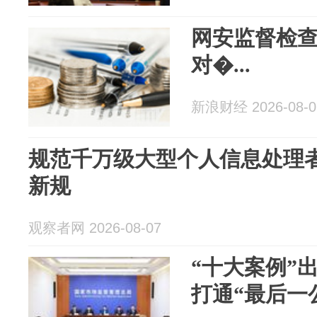
网安监督检查
对�...
新浪财经 2026-08-0
规范千万级大型个人信息处理
新规
观察者网 2026-08-07
“十大案例”
打通“最后一