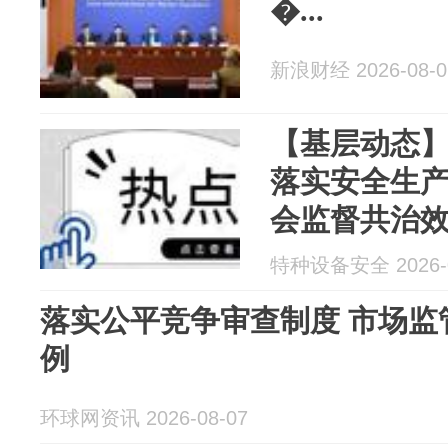
�...
新浪财经 2026-08-0
【基层动态
落实安全生产
会监督共治
特种设备安全 2026-0
落实公平竞争审查制度 市场监
例
环球网资讯 2026-08-07