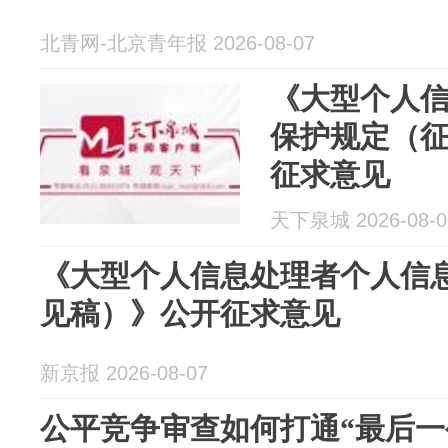
北青网-北京青年报 2026-08-07
《大型个人
保护规定（
征求意见
天下泉城 2026-08-0
《大型个人信息处理者个人信
见稿）》公开征求意见
新京报 2026-08-07
公平竞争审查如何打通“最后一