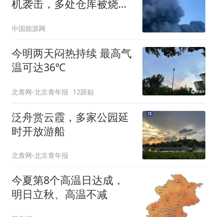
机袭击，多处仓库被烧
毁！中国外贸商：过去2
中国能源网
周被炸7次，一天就损失
上万元，紧急清仓
今明两天闷热持续 最高气
温可达36℃
北青网-北京青年报
12跟贴
泛舟赏云霞，多家公园延
时开放游船
北青网-北京青年报
今夏第8个高温日达成，
明日立秋、高温不减