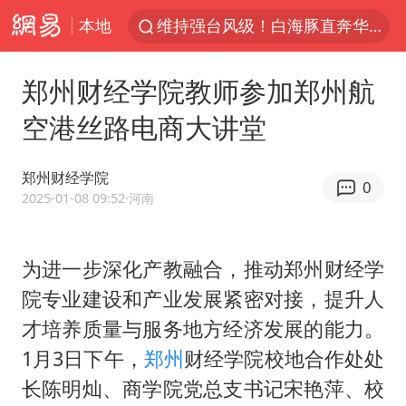
本地
维持强台风级！白海豚直奔华东沿海
印度暴发金迪普拉病毒
郑州财经学院教师参加郑州航
41岁女子为鼓励女儿考上985研究生
空港丝路电商大讲堂
24小时不关空调 电费反而更低？
美国退回1000亿美元关税
郑州财经学院
0
“事业单位招聘不是人情买卖”
2025-01-08 09:52
·河南
小伙靠AI减肥 45天瘦40斤进了ICU
为进一步深化产教融合，推动郑州财经学
李亚鹏向地铁吐血女孩捐99999元
院专业建设和产业发展紧密对接，提升人
新华社权威快报|我国编制完成新版全月地质图
才培养质量与服务地方经济发展的能力。
80后女柜员逆袭成4200亿银行副行长
1月3日下午，
郑州
财经学院校地合作处处
“银行午休1.5小时”留个窗口行不行
长陈明灿、商学院党总支书记宋艳萍、校