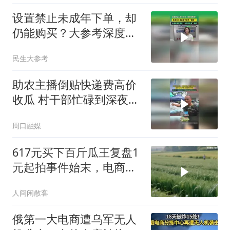
设置禁止未成年下单，却
仍能购买？大参考深度调
查“失控的盲盒”真相
民生大参考
助农主播倒贴快递费高价
收瓜 村干部忙碌到深夜为
老百姓搬瓜
周口融媒
617元买下百斤瓜王复盘1
元起拍事件始末，电商流
量操盘手
人间闲散客
俄第一大电商遭乌军无人