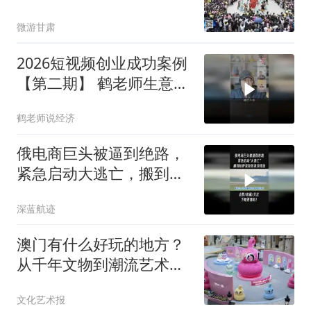
微游甘肃
2026短视频创业成功案例
【第二期】 鹤老师生意圈
怎么样？值得入吗？看看
鹤老师说经济
各行各业同学报喜
俄电商巨头被逼到绝路，
紧急启动大逃亡，搬到哈
萨克斯坦真没得3
深蓝航迹
澳门有什么好玩的地方？
从千年文物到潮流艺术，
这份文化地图请收好
文化艺术报