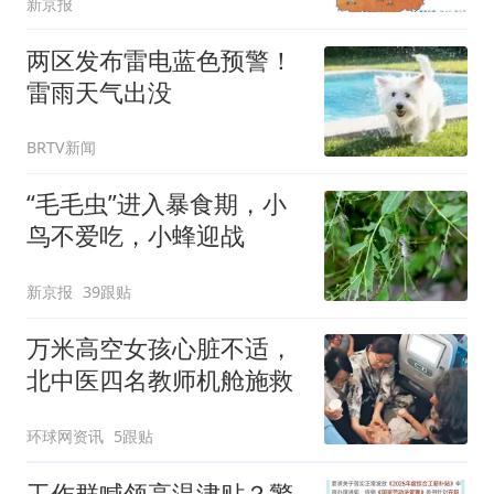
新京报
两区发布雷电蓝色预警！
雷雨天气出没
BRTV新闻
“毛毛虫”进入暴食期，小
鸟不爱吃，小蜂迎战
新京报
39跟贴
万米高空女孩心脏不适，
北中医四名教师机舱施救
环球网资讯
5跟贴
工作群喊领高温津贴？警