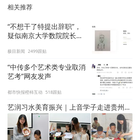
相关推荐
“不想干了特提出辞职”，
疑似南京大学数院院长辞
职信流传，院方回应：喻
极目新闻
2499跟贴
良教授已卸任院长一职，
不清楚辞职信来源；曾用
“中传多个艺术类专业取消
手绘图做头像
艺考”网友发声
都市快报橙柿互动
518跟贴
艺润习水美育振兴｜上音学子走进贵州遵义习水县开展暑期“三下乡”社会实践活动