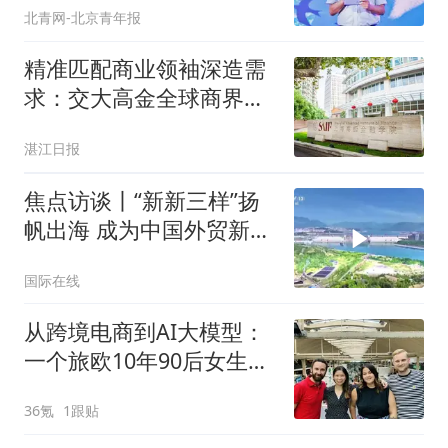
北青网-北京青年报
精准匹配商业领袖深造需
求：交大高金全球商界领
军学者GES项目权威解读
湛江日报
焦点访谈丨“新新三样”扬
帆出海 成为中国外贸新名
片
国际在线
从跨境电商到AI大模型：
一个旅欧10年90后女生的
两次出海
36氪
1跟贴