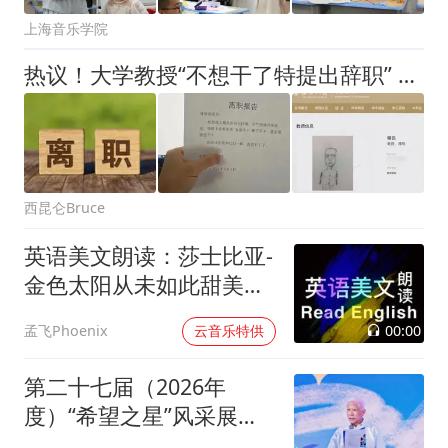
上海音乐学院
热议！大学教授“不想干了特提出辞职” ，最新后续：南大回应了
西昆仑Bruce
英语美文朗读：莎士比亚-
金色太阳从未如此甜美吻
过
00:00
孟飞Phoenix
云音乐特供
第二十七届（2026年
度）“希望之星”风采展示
大会圆满收官