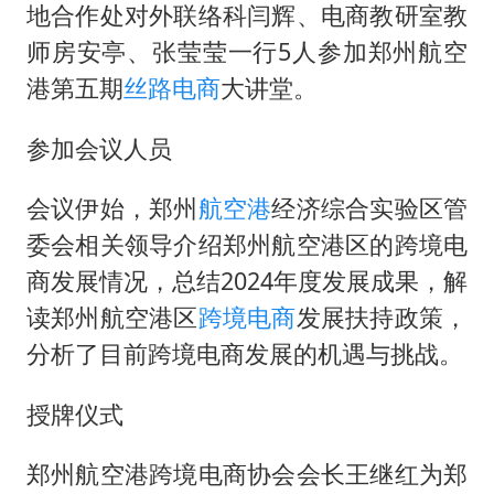
如何把百年大党建设得更加坚强有力
地合作处对外联络科闫辉、电商教研室教
曝张一鸣下死命令：不依赖AI蒸馏技术
师房安亭、张莹莹一行5人参加郑州航空
余承东口误将24999元电脑报成2499
港第五期
丝路
电商
大讲堂。
你常吃的兰州拉面要改名了
参加会议人员
李嫣近照曝光
会议伊始，郑州
航空港
经济综合实验区管
总书记关心百姓身边这些民生大事
委会相关领导介绍郑州航空港区的跨境电
商发展情况，总结2024年度发展成果，解
读郑州航空港区
跨境电商
发展扶持政策，
分析了目前跨境电商发展的机遇与挑战。
授牌仪式
郑州航空港跨境电商协会会长王继红为郑