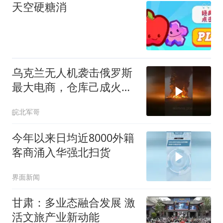
天空硬糖消
乌克兰无人机袭击俄罗斯
最大电商，仓库己成火
海，火光冲天
皖北军哥
今年以来日均近8000外籍
客商涌入华强北扫货
界面新闻
甘肃：多业态融合发展 激
活文旅产业新动能