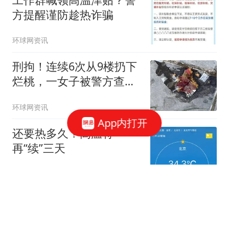
方提醒谨防趁热诈骗
环球网资讯
刑拘！连续6次从9楼扔下
烂桃，一女子被警方查
获！
环球网资讯
App内打开
还要热多久？高温将
再“续”三天
新京报
71跟贴
6次从9楼扔水果，通州一女子因涉嫌高空
抛物罪被刑拘