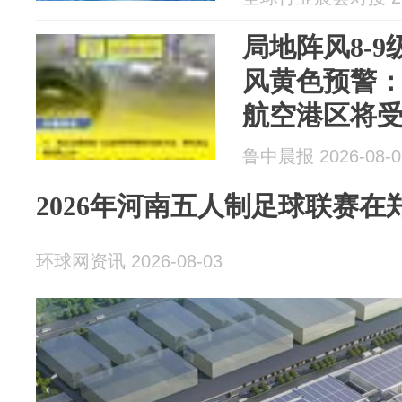
局地阵风8-
风黄色预警：
航空港区将
并伴有强对
鲁中晨报 2026-08-0
2026年河南五人制足球联赛
环球网资讯 2026-08-03