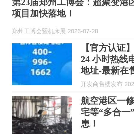
第23届郑州工博会：超聚变港
项目加快落地！
郑州工博会暨机床展 2026-07-28
【官方认证
24 小时热
地址-最新在
周边配套设施
开发商售楼发布 2026
约
航空港区一
宅等“多合一
患！