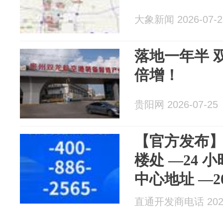
大象新闻 2026-07-2
落地一年半 
倍增！
贵阳网 2026-07-25
【官方发布
楼处 —24 
中心地址 —20
景户型 — 全
直通开发商电话 2026
深度解读