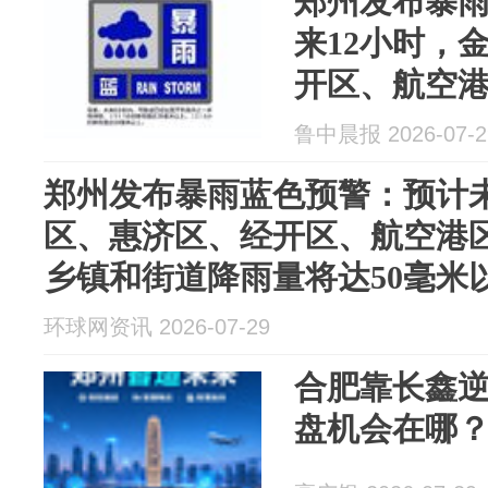
郑州发布暴
来12小时，
开区、航空
部乡镇和街道
鲁中晨报 2026-07-2
以上
郑州发布暴雨蓝色预警：预计未
区、惠济区、经开区、航空港
乡镇和街道降雨量将达50毫米
环球网资讯 2026-07-29
合肥靠长鑫逆
盘机会在哪