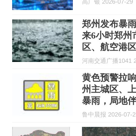
高广银 2026-07-29
郑州发布暴
来6小时郑州
区、航空港区
以上
河南交通广播1041 20
黄色预警拉响
州主城区、
暴雨，局地
暴大风等强
鲁中晨报 2026-07-2