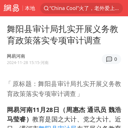
本地
“China Cool”火了，老外爱上中国避暑游
香港宏福苑火灾或由烟头引起
舞阳县审计局扎实开展义务教
浙江台州《告全体市民书》
育政策落实专项审计调查
伊斯兰版北约来了吗
四川宜宾3.4级地震
网易河南
0
网约车司机充电时猝死保险拒赔
2024-11-28 15:15
·河南
陕西柞水泥石流已致2死 仍有1人失联
原标题：舞阳县审计局扎实开展义务教
泰国初中生饮弹自尽前开了26枪
育政策落实专项审计调查
多所高校取消艺考
云南一地村民过火把节意外灼伤16人
网易河南11
月28日（周惠杰 通讯员 魏浩
店主称换“青海拉面”招牌后生意更好
马莹睿）
教育是国之大计、党之大计。近