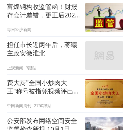
富煌钢构收监管函！财报
存会计差错，更正后2025
年三季报营收调减超4亿
每日经济新闻
元
担任市长近两年后，蒋曦
主政安徽淮北
上观新闻
3跟贴
费大厨"全国小炒肉大
王"称号被指凭视频评出
官方回应
中国新闻周刊
2750跟贴
公安部发布网络空间安全
监督检查新规 10月1日起