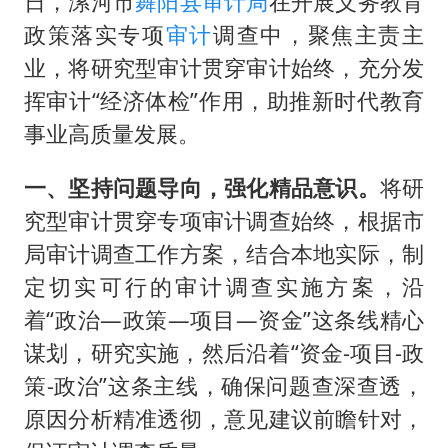
日，漯河市
舞阳县审计局
在开展义务教育
上半年国内居民出游人次34.63亿
政策落实专项
审计
调查中，聚焦主责主
22岁女生独闯南太行失联12天
业，将研究型审计贯穿审计始终，充分发
薛之谦杭州站演唱会取消
挥审计“经济体检”作用，助推新时代教育
张本智和：零封向鹏不意外
事业高质量发展。
今年第二强台风将带来多大影响
一、坚持问题导向，强化精品意识。
将研
“准2万亿”之城点名支持三所大学
究型审计贯穿专项审计调查始终，根据市
习近平心系体育强国建设
局审计调查工作方案，结合本地实际，制
定切实可行的审计调查实施方案，沿
着“政治—政策—项目—资金”这条线精心
谋划，研究实施，然后沿着“资金-项目-政
策-政治”这条主线，确保问题查深查透，
原因分析精准透彻，意见建议前瞻针对，