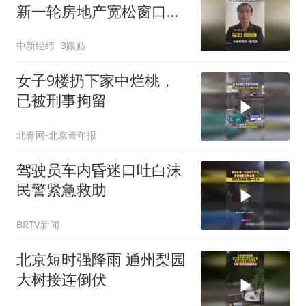
新一轮房地产宽松窗口打
开
中新经纬
3跟贴
女子9楼扔下家中烂桃，
已被刑事拘留
北青网-北京青年报
驾驶员车内昏迷口吐白沫
民警紧急救助
BRTV新闻
北京短时强降雨 通州梨园
大树接连倒伏