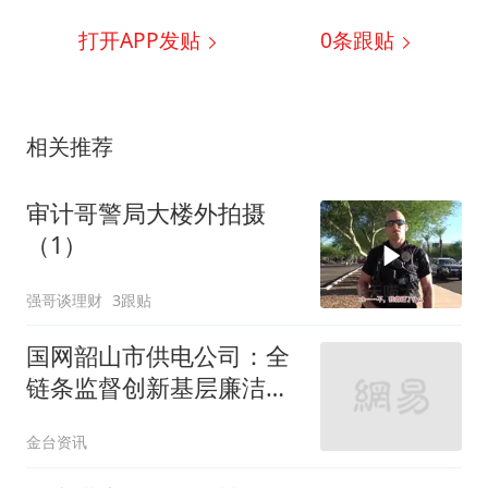
打开APP发贴
0
条跟贴
相关推荐
审计哥警局大楼外拍摄
（1）
强哥谈理财
3跟贴
国网韶山市供电公司：全
链条监督创新基层廉洁自
治
金台资讯