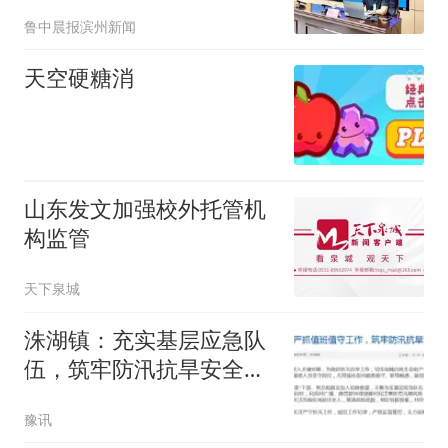
训
鲁中晨报滨州新闻
天空硬糖消
山东发文加强校外托管机
构监管
天下泉城
洙湖镇：充实基层应急队
伍，筑牢防汛抗旱安全防
线
豫讯