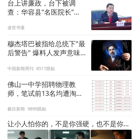
台上讲廉政，台下被调
查：华容县“名医院长”向
正华的“双面人生”演砸了
迷世书童
穆杰塔巴被指给总统下"最
后警告" 爆料人发声意味
深长
中国新闻周刊
8517跟贴
佛山一中学招聘物理教
师，笔试前13名均遭淘
汰？教育局：已叫停招
极目新闻
9899跟贴
聘，成立调查组全面核查
让小人怕你的，不是你强硬，也不是你翻脸，而是你摸透了他人性的3个弱点，让他再也不敢招惹你