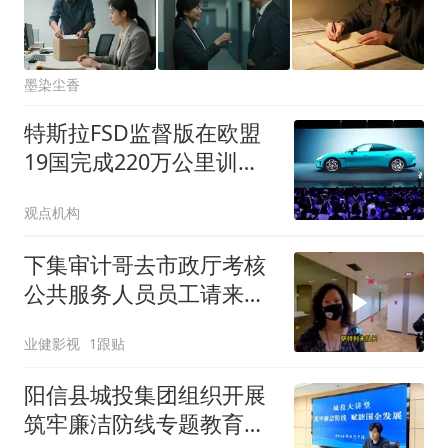
墨染尘香
特斯拉FSD监督版在欧盟
19国完成220万公里训练
测试
观点机构
下集审计哥去市政厅考核
公共服务人员员工请来警
局队长
业健影视
1跟贴
阳信县城投集团组织开展
筑牢廉洁防线专题教育培