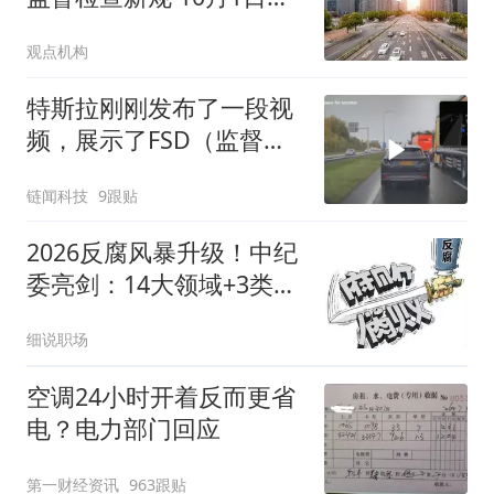
施行
观点机构
特斯拉刚刚发布了一段视
频，展示了FSD（监督
版）在法国、德国、英国
链闻科技
9跟贴
等欧洲国家极端情况下避
免事故的画面
2026反腐风暴升级！中纪
委亮剑：14大领域+3类关
键人群，一个不留
细说职场
空调24小时开着反而更省
电？电力部门回应
第一财经资讯
963跟贴