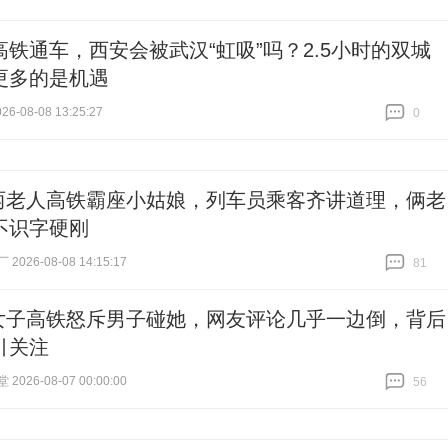
高铁通车，西安会被武汉“虹吸”吗？2.5小时的双城
更多的是机遇
6-08-08 13:25:27
0
跟贴
0
两老人高铁霸座小姑娘，列车员乘客齐讲道理，俩老
不识字硬刚
026-08-08 14:15:17
81
跟贴
81
女子高铁怒斥男子碰她，网友评论几乎一边倒，背后
引关注
026-08-07 00:00:00
56
跟贴
56