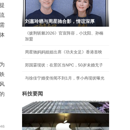
提
流
刘嘉玲晒与周星驰合影，情谊深厚
需
《披荆斩棘2026》官宣阵容，小沈阳、孙楠
体
加盟
周星驰妈妈姐姐出席《功夫女足》香港首映
为
郑国霖现状：在景区当NPC，50岁未婚无子
铁
与徐佳宁婚变传闻不到1月，李小冉现状曝光
风
科技要闻
的
46