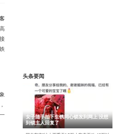
客
高
接
铁
头条要闻
象
，
一
女子随手拍下生锈同心锁发到网上 没想
到锁主人回复了