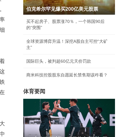
。
伯克希尔罕见爆买200亿美元股票
率
买不起房子、股票涨70％，一个韩国90后
的“突围”
细
全球资源博弈升温！深挖A股自主可控“大矿
主”
着
国际巨头，被判超60亿元天价罚款
这
商米科技控股股东自愿延长禁售期该咋看？
铁
体育要闻
在
大
中