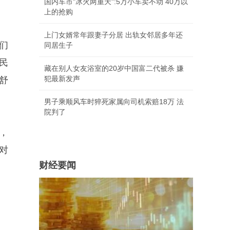
国内车市"冰火两重天":5万小车卖不动 40万以
上的抢购
上门女婿常年跟妻子分居 出轨女邻居多年还
们
同居生子
民
藏在别人女友浴室的20岁中国富二代被杀 嫌
犯最新发声
舒
男子乘顺风车时猝死家属向司机索赔18万 法
院判了
，
对
财经要闻
、