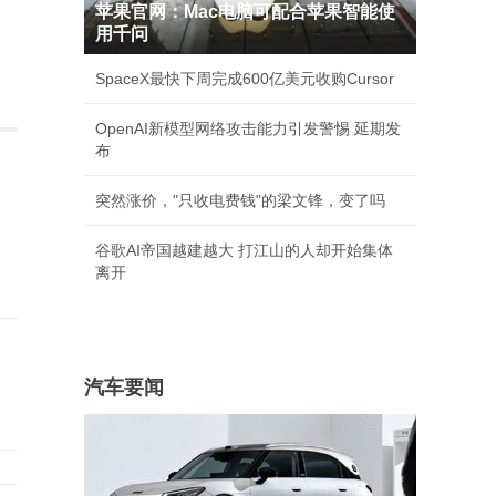
苹果官网：Mac电脑可配合苹果智能使
用千问
SpaceX最快下周完成600亿美元收购Cursor
OpenAI新模型网络攻击能力引发警惕 延期发
布
突然涨价，"只收电费钱"的梁文锋，变了吗
谷歌AI帝国越建越大 打江山的人却开始集体
离开
汽车要闻