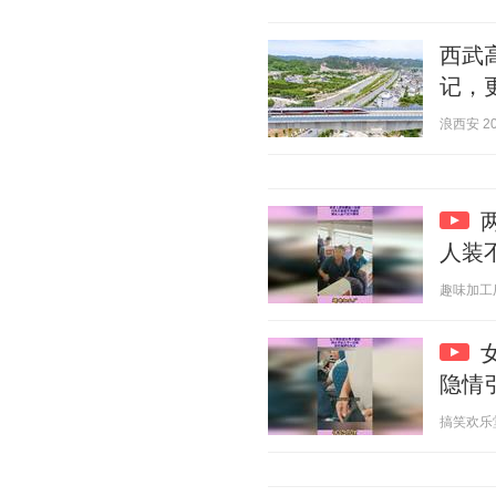
西武
记，
浪西安 202
人装
趣味加工厂 2
隐情
搞笑欢乐堂 2