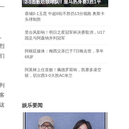
2-1击败欧联球队！皇马热身赛3胜1平
一
蓉城0-1玉昆 中超6轮不胜仍13分领跑 奥斯卡
头球制胜
受台风影响！明日之星冠军杯决赛取消，U17
。
国足与阿森纳并列冠军
烈
阿根廷媒体：梅西父亲已于7日晚去世，享年
们
68岁
阿莫林上任首败！佩德罗双响，凯赛多凌空
斩，切尔西3-0大胜AC米兰
列
客
这
娱乐要闻