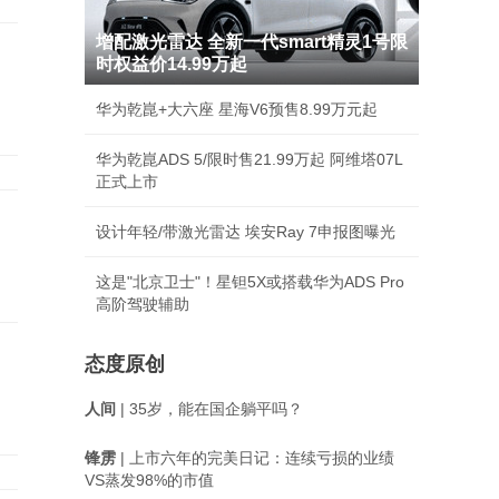
增配激光雷达 全新一代smart精灵1号限
时权益价14.99万起
华为乾崑+大六座 星海V6预售8.99万元起
华为乾崑ADS 5/限时售21.99万起 阿维塔07L
正式上市
设计年轻/带激光雷达 埃安Ray 7申报图曝光
这是"北京卫士"！星钽5X或搭载华为ADS Pro
高阶驾驶辅助
态度原创
人间
| 35岁，能在国企躺平吗？
锋雳
| 上市六年的完美日记：连续亏损的业绩
VS蒸发98%的市值