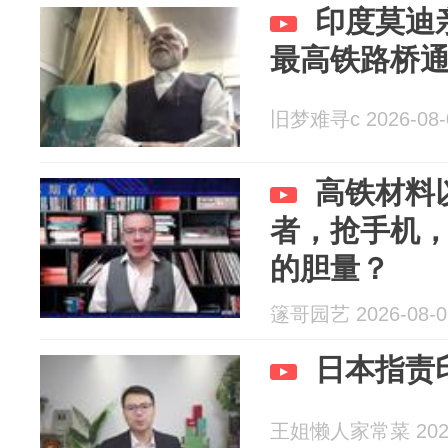
印度莫迪
最高铁路桥
旧梦难寻c 2026-08-
高铁材料
者，抢手机
的胆量？
篴哥园艺 2026-08-0
日本指责
王姐懒人家常菜 2026