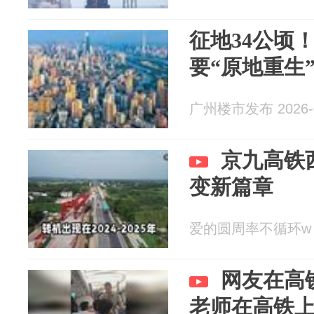
征地34公顷
要“原地重生
广州楼市发布 2026-0
京九高铁
变新篇章
爱的圆周率不循环w 20
网友在高
老师在高铁