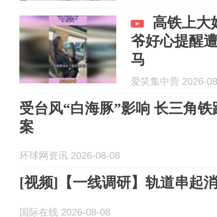
高铁上大
爷好心提醒
马
爱笑集中营 2026-08
受台风“白海豚”影响 长三角
案
环球网资讯 2026-08-08
[视频]【一线调研】轨道串起
国际在线 2026-08-08