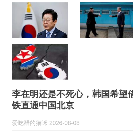
李在明还是不死心，韩国希望
铁直通中国北京
爱吃醋的猫咪 2026-08-08