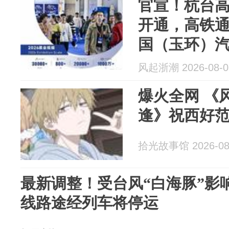
官宣！杭台
开通，高铁通
国（玉环）汽
月22日即将
风起浙潮 2026-08-0
爆火全网 《
逢》祝西好
拾光故事馆 2026-08
最新调整！受台风“白海豚”影
线路途经列车将停运