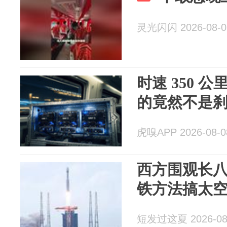
灵光闪闪 2026-08-0
时速 350 
的竟然不是
虎嗅APP 2026-08-0
西方围观长
铁方法搞太
短发过这夏 2026-08