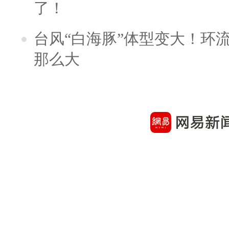
了！
台风“白海豚”体型变大！环流
那么大