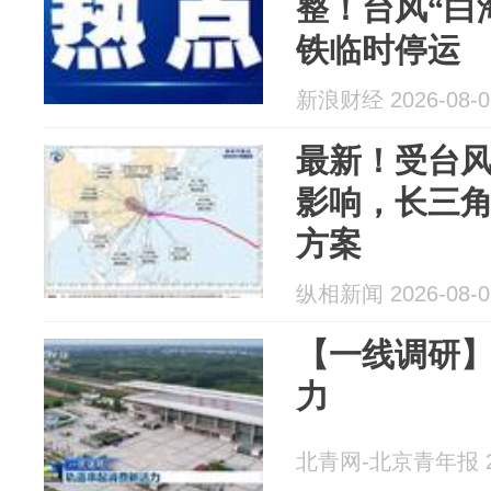
整！台风“白
铁临时停运
新浪财经 2026-08-0
最新！受台风
影响，长三
方案
纵相新闻 2026-08-0
【一线调研
力
北青网-北京青年报 20