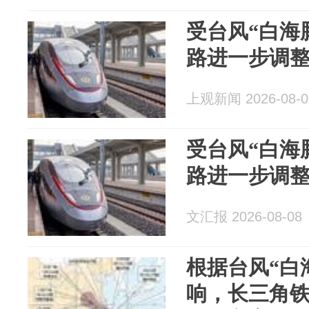
受台风“白海
路进一步调
上观新闻 2026-08-0
受台风“白海
路进一步调
文汇报 2026-08-08
根据台风“白
响，长三角