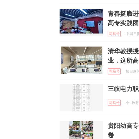
青春挺膺进
高专实践团
网易号
中国日报网
清华教授授
业，这所高
网易号
极目新闻 
三峡电力职
网易号
小e教育 
贵阳幼高专
卷