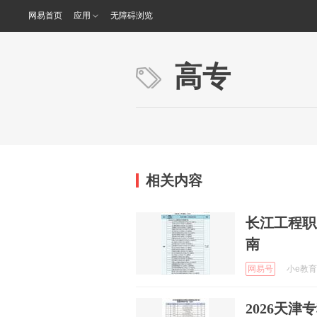
网易首页
应用
无障碍浏览
高专
相关内容
长江工程职
南
网易号
小e教育 
2026天