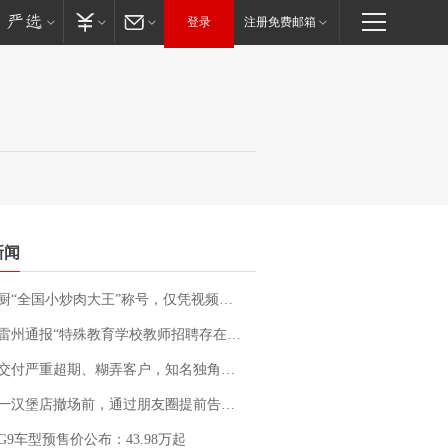
登录
注册免费邮箱
新闻
“全国小炒肉大王”称号，仅凭视频评出？中国烹饪协会回应
通报“特殊教育学校教师招聘存在违规行为”：已启动问责程序 副校长被停职
期、糊弄客户，知名独角兽车企创始人回应：都没证据，将依法采取措施，“本人长期与美国交管局保持沟通，对方表示肯定”
撤场前，通过朋友圈提前告知逐一退费，有顾客仅剩1元也全被退回，分文不少；顾客：言而有信，让人感动
G9车型预售价公布：43.98万起