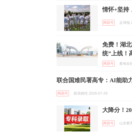
情怀+坚持
网易号
足球报 2
免费！湖北
统”上线！
网易号
蔡甸在线 
联合国难民署高专：AI能助
网易号
新浪财经 2026-07-29
大降分！2
网易号
山东教育 