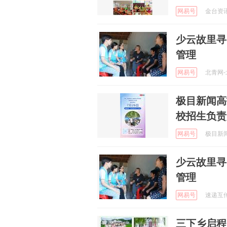
网易号
金台资讯 
少云故里寻
管理
网易号
北青网-北
极目新闻高
校招生负责
网易号
极目新闻 
少云故里寻
管理
网易号
速递互传 
三下乡启程