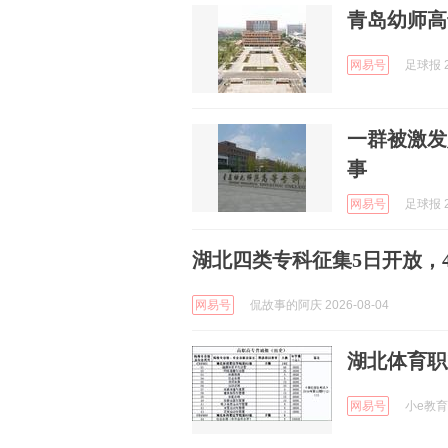
青岛幼师高
网易号
足球报 2
一群被激发
事
网易号
足球报 2
湖北四类专科征集5日开放，
网易号
侃故事的阿庆 2026-08-04
湖北体育职
网易号
小e教育 