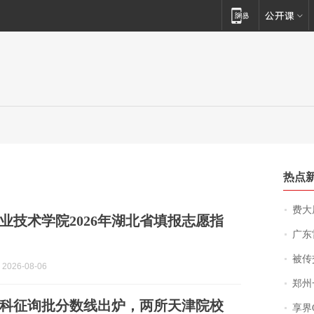
热点
费大厨
业技术学院2026年湖北省填报志愿指
广东雷州
被传交付严重超
2026-08-06
郑州一汉堡店
津专科征询批分数线出炉，两所天津院校
享界