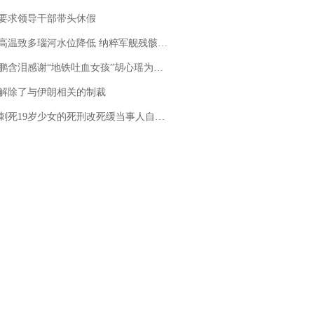
要求领导干部带头休假
高温致多瑙河水位降低 纳粹军舰残骸重见天日
地铁吐血女孩”胡心瑶为嫣然天使捐99999元：这份捐赠太沉重，尊重其捐赠意愿，个人向胡心瑶和她的病友之家各捐赠99999元
解除了与伊朗相关的制裁
19岁少女的死刑改死缓当事人自述：出狱11年间始终刻意躲避被害人家属