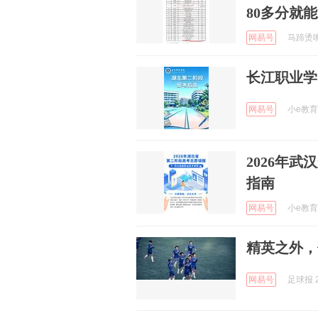
80多分就
网易号
马蹄烫嘴说
长江职业学
网易号
小e教育 
2026年
指南
网易号
小e教育 
精英之外，
网易号
足球报 2