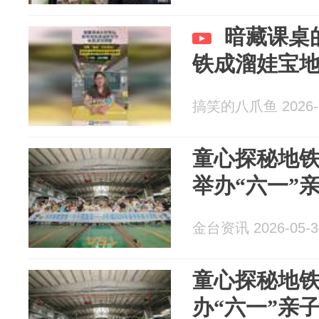
暗藏课桌
铁成溜娃宝
搞笑的八爪鱼 2026-0
童心探秘地铁
举办“六一”
金台资讯 2026-05-3
童心探秘地铁 
办“六一”亲