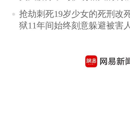
抢劫刺死19岁少女的死刑改
狱11年间始终刻意躲避被害