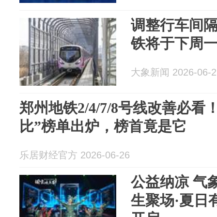
调整行车间
铁将于下周
大象新闻 2026-06-2
郑州地铁2/4/7/8号线改善必
比”榜单出炉，榜首竟是它
乐居财经官方 2026-06-26
公益纳凉 气
生聚场·夏日有