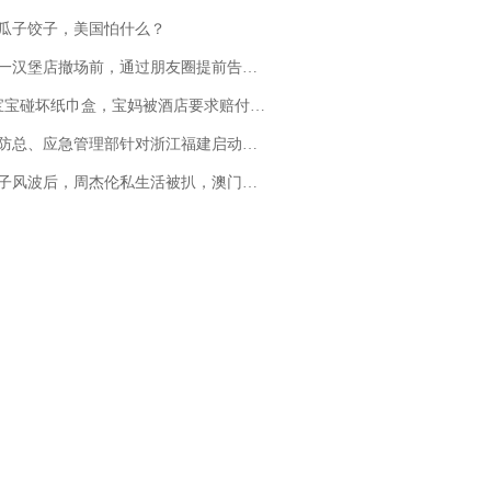
瓜子饺子，美国怕什么？
撤场前，通过朋友圈提前告知逐一退费，有顾客仅剩1元也全被退回，分文不少；顾客：言而有信，让人感动
坏纸巾盒，宝妈被酒店要求赔付924元！三亚一酒店回复：骨瓷定制！网友一查价格，吵翻了
总、应急管理部针对浙江福建启动防汛防台风四级应急响应
风波后，周杰伦私生活被扒，澳门输10亿传闻早已经水落石出