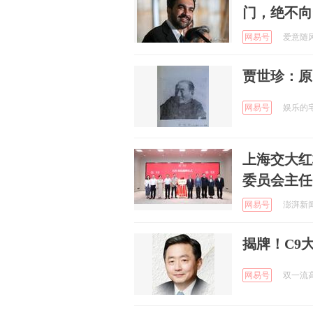
门，绝不向
网易号
爱意随风起
贾世珍：原
网易号
娱乐的宅急
上海交大红
委员会主任
网易号
澎湃新闻 
揭牌！C9
网易号
双一流高校