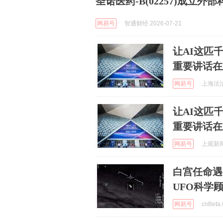
圣诺医药-B(02257)成立外
网易号
智通财经 2026-07-21
让AI这匹
重要讲话在
网易号
上海法治声
让AI这匹
重要讲话在
网易号
上观新闻 
白宫任命遇
UFO科学
网易号
cnBeta