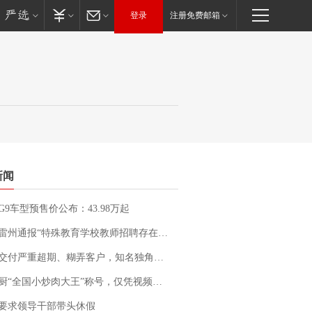
登录
注册免费邮箱
新闻
G9车型预售价公布：43.98万起
通报“特殊教育学校教师招聘存在违规行为”：已启动问责程序 副校长被停职
期、糊弄客户，知名独角兽车企创始人回应：都没证据，将依法采取措施，“本人长期与美国交管局保持沟通，对方表示肯定”
“全国小炒肉大王”称号，仅凭视频评出？中国烹饪协会回应
要求领导干部带头休假