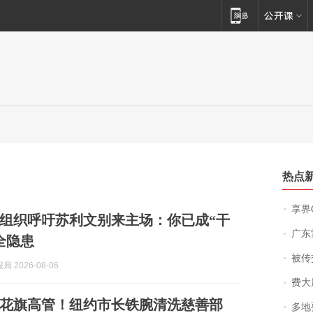
热点
享界
组织呼吁苏利文别来主场：你已成“干
广东雷州
全隐患
被传交付严重超
 2026-08-06
费大厨
花旗高管！纽约市长铁腕清洗慈善部
多地