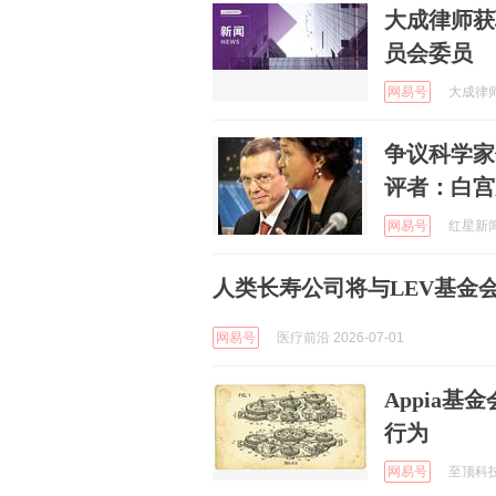
大成律师获
员会委员
网易号
大成律师事
争议科学家
评者：白宫
网易号
红星新闻 
人类长寿公司将与LEV基金
网易号
医疗前沿 2026-07-01
Appia
行为
网易号
至顶科技 