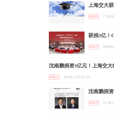
上海交大获
网易号
广开问路 
获捐3亿！
网易号
新浪财经 
沈南鹏捐资3亿元！上海交大
网易号
快科技 2026-07-26
沈南鹏捐资
网易号
IT之家 2