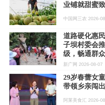
业铺就甜蜜
中国网三农 2026-08
道路硬化惠
子坝村委会
级，畅通群
新广网 2026-08-07
29岁春蕾女
带领乡亲闯
阿莱美食汇 2026-08