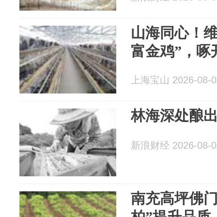
山海同心！维
富金鸡”，啄
上海宝山 2026-08-0
林海深处酿出
新浪财经 2026-08-0
南充高坪佛门
柏”提升品质