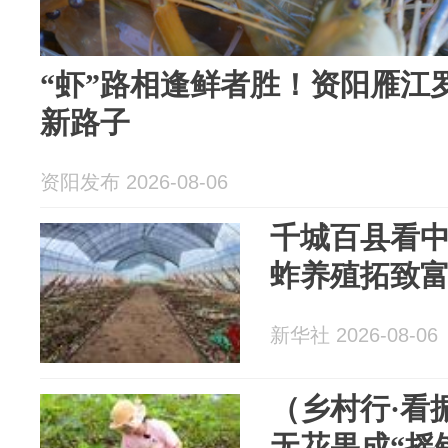
“虾”路相逢鲜者胜！资阳雁江
新路子
资阳发布 2026-08-06
千城百县看
蚱养殖拓致
新华社 2026-08-06
（乡村行·看
无花果成“摇