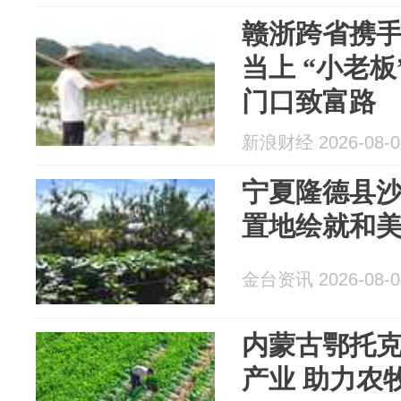
赣浙跨省携
当上 “小老
门口致富路
新浪财经 2026-08-0
宁夏隆德县
置地绘就和
金台资讯 2026-08-0
内蒙古鄂托
产业 助力农