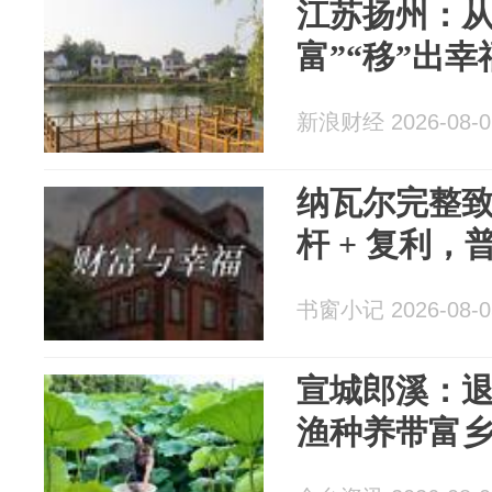
江苏扬州：从
富”“移”出
新浪财经 2026-08-0
纳瓦尔完整致
杆 + 复利
书窗小记 2026-08-0
宣城郎溪：
渔种养带富