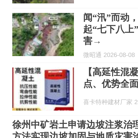
闻“汛”而动
起“七下八上
害→
微昭通 2026-08-08
【高延性混
点、优势全
喜卡特种建材厂家 202
徐州中矿岩土申请边坡注浆治
方法实现边坡加固与地质灾害