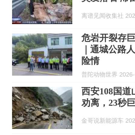
离谱见闻收集社 2026
危岩开裂存巨
｜通城公路人
险情
普陀动物世界 2026-0
西安108国
劝离，23秒
金哥说新能源车 2026