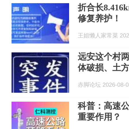
折合长8.41
修复养护！
王姐懒人家常菜 2026
远安这个村
体破损、土
赤脚论坛 2026-08-0
科普：高速
重要作用？