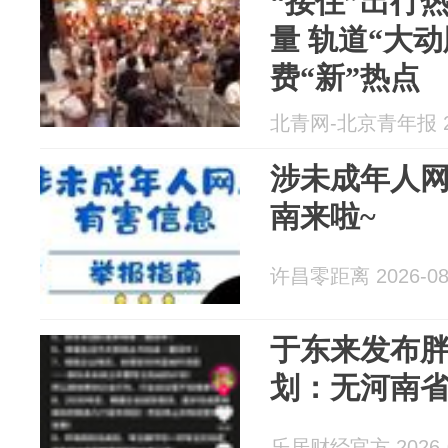
“接住”出行
量 轨道“大
费“新”热点
北青网-北京青年报 20
涉未成年人
南来啦~
许昌零距离 2026-08
于东来发布胖
划：无河南
乐居财经官方 2026-0