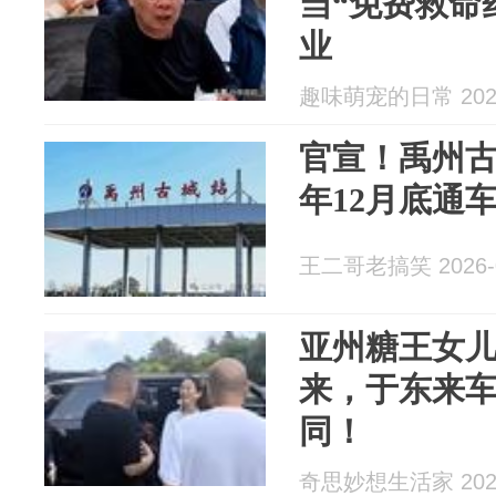
当“免费救命
业
趣味萌宠的日常 2026
官宣！禹州古
年12月底通
王二哥老搞笑 2026-0
亚州糖王女
来，于东来
同！
奇思妙想生活家 2026