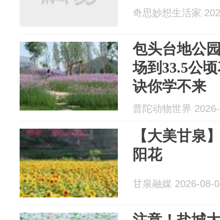
奇思妙想生活家 2026
包头台地公
场到33.5公
诀你学不来
普陀动物世界 2026-0
【大美甘泉】
阳花
甘泉融媒 2026-08-0
注意！盐城