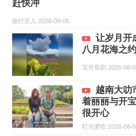
赶快冲
旅行京人 2026-08-06
让岁月开
八月花海之
宝哥剪剧 2026-08-0
越南大叻
着丽丽与开
很开心
叮当爱吃 2026-08-0