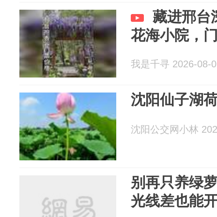
藏进邢台
花海小院，
我是千寻 2026-08-0
沈阳仙子湖
沈阳公交网小林 2026
别再只养绿萝
光线差也能