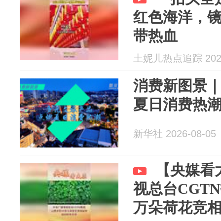
红色海洋，
带热血
土妮儿热点追踪 2026
消费新图景
夏日消费热
新华社 2026-08-05
【央媒看
视总台CGTN
万朵荷花竞相