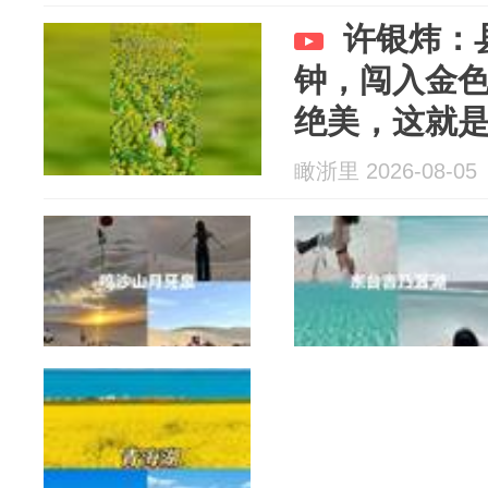
许银炜：
钟，闯入金
绝美，这就
向日葵盛放
瞰浙里 2026-08-05