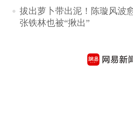
拔出萝卜带出泥！陈璇风波
张铁林也被“揪出”