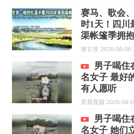
赛马、歌会
时1天！四川最
渠帐篷季拥抱
微甘孜 2026-08-06
男子喝住
名女子 最好
有人愿听
星晨视频 2026-08-0
男子喝住
名女子 她们