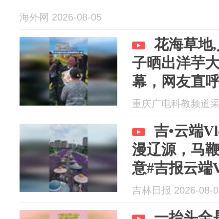
海外网 2026-08-05
花海草地
子晒出洋芋
幕，网友直
幸福
重庆广电科教频道采编部
吉•云端Vl
漫辽源，马
意#吉报云端V
（作者：石海
吉林日报 2026-08-0
二审：王旭 
一抬头全