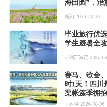
海田园”，治
晰知 2026-08-06
毕业旅行优选！
学生避暑全
小刘环游记 2026-08
赛马、歌会
时1天！四川最
渠帐篷季拥抱
甘孜号 2026-08-06