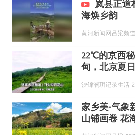
岚县正道
海焕乡韵
黄河新闻网吕梁频道 20
22℃的京西
甸，北京夏
汐锦澜玥记录生活 202
家乡美·气象
山铺画卷 花