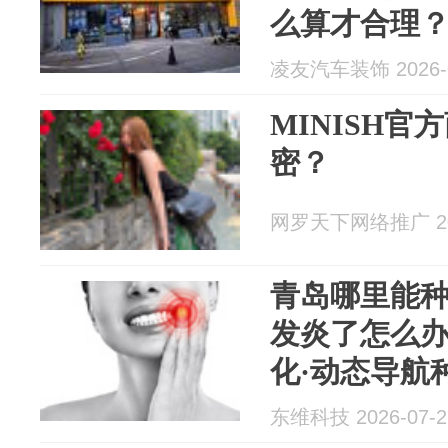
么算才合理
凌友汽车装饰 2026-0
MINISH
密？
网罗天下网络推广 202
青岛哪里能
发炎了怎么办
化·动态导航
护能解决！
东维科技 2026-07-2