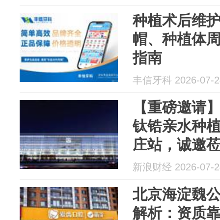
种植术后维
帽、种植体
指南
丰信牙科 2026-07-2
【重磅邀请
钛锆亲水种
庄站，诚邀
新浪财经 2026-07-2
北京海淀魏
解析：资质