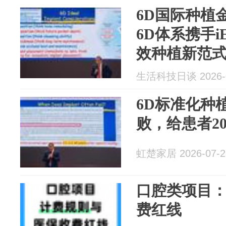
6D国际种植
6D体系携手
效种植新范
生活科技日谈 2026-0
6D标准化种
败，给患者2
虹楚家居 2026-07-2
口腔类项目
费红线