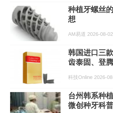
种植牙螺丝的
想
AM易道 2026-08-02
韩国进口三
齿泰固、登
科技Online 2026-08
台州韩系种
微创种牙科