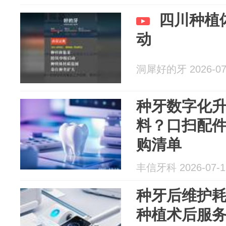
四川种植
动
洞犀好的牙 2026-07
种牙数字化
料？口扫配
购清单
丰信牙科 2026-07-1
种牙后维护
种植术后服