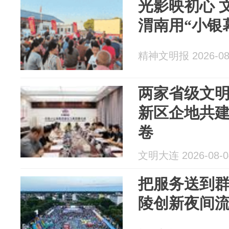
光影映初心 
渭南用“小银
精神文明报 2026-08
两家省级文明
新区企地共
卷
文明大连 2026-08-0
把服务送到
陵创新夜间