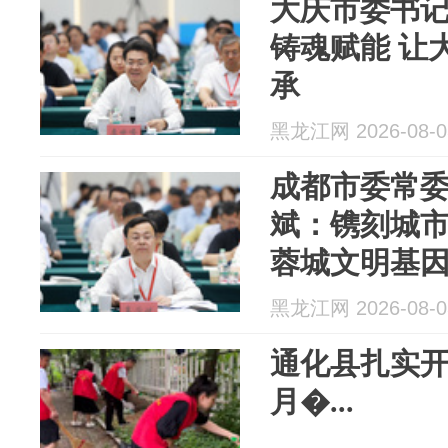
大庆市委书
铸魂赋能 让
承
黑龙江网 2026-08-0
成都市委常
斌：镌刻城市
蓉城文明基
黑龙江网 2026-08-0
通化县扎实开
月�...