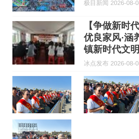
极目新闻 2026-08-0
【争做新时
优良家风·涵
镇新时代文
设主题宣讲
冰点发布 2026-08-0