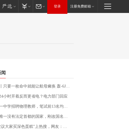
登录
注册免费邮箱
新闻
只要一枚命中就能让航母瘫痪 轰-6J实力有多强？
24小时开着反而更省电？电力部门回应
招聘物理教师，笔试前13名均遭淘汰？教育局：已叫停招聘，成立调查组全面核查
法定首都的国家，刚改国名，总统就邀请中国大使骑行绕了几乎整个国境线一圈，还曾两次到中国寻根
建议大家买深色蛋糕”上热搜，网友：天塌了！