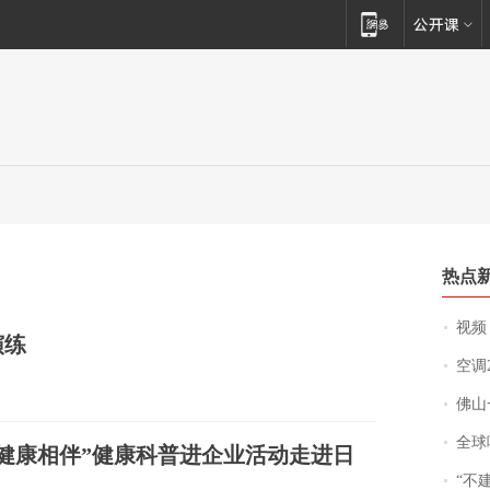
热点
视频丨
演练
空调
佛山一中学
全球唯一没有
 健康相伴”健康科普进企业活动走进日
“不