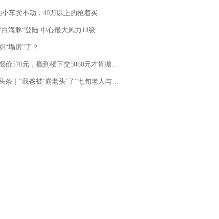
的小车卖不动，40万以上的抢着买
“白海豚“登陆 中心最大风力14级
厨“塌房”了？
价570元，搬到楼下交5060元才肯搬上楼！女子傻眼了……
“我爸被‘崩老头’了”七旬老人与女主播网聊三年被“借”8万多 警方立案，女主播：正筹钱偿还