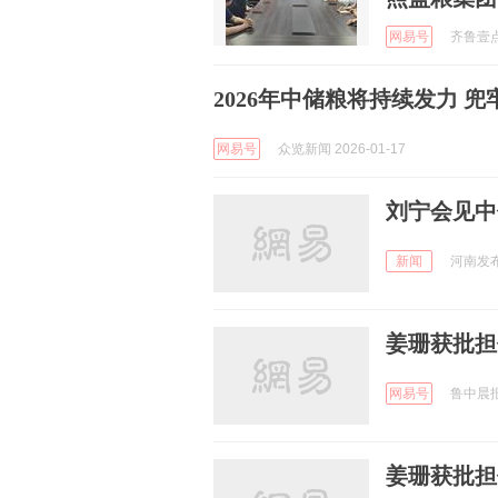
网易号
齐鲁壹点 
2026年中储粮将持续发力 
网易号
众览新闻 2026-01-17
刘宁会见中
新闻
河南发布 
姜珊获批担
网易号
鲁中晨报 
姜珊获批担