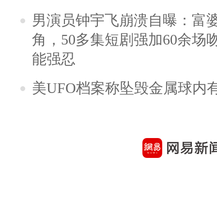
男演员钟宇飞崩溃自曝：富
角，50多集短剧强加60余场吻戏
能强忍
美UFO档案称坠毁金属球内