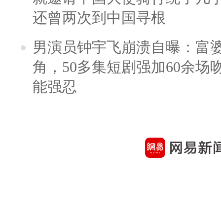
还曾两次到中国寻根
男演员钟宇飞崩溃自曝：富
角，50多集短剧强加60余场吻戏
能强忍