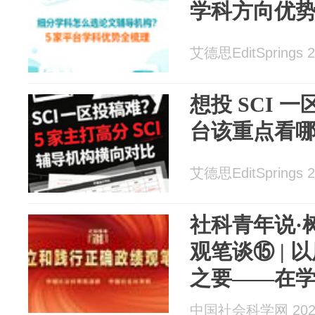
学科方向优
艾德思EditSprings 2
想投 SCI 
台该重点看
艾德思EditSprings 2
社科青年说·
观笔谈⑮ |
之要——在
政绩观
中国社会科学网 2026