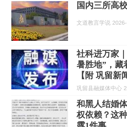
国内三所高
文道教言学说 2026-0
社科进万家｜
暑胜地”，藏
【附 巩留新
巩留县融媒体中心 202
和黑人结婚
权依赖？这
露1件事