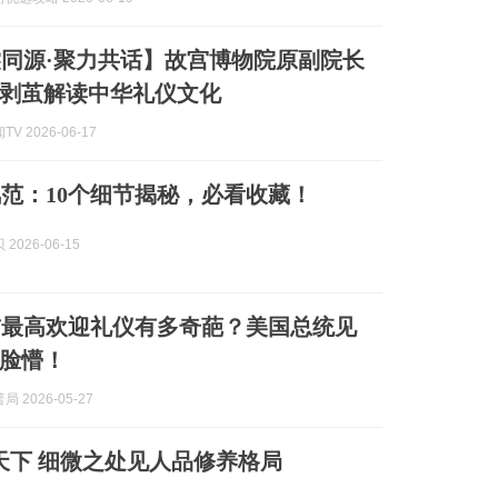
同源·聚力共话】故宫博物院原副院长
剥茧解读中华礼仪文化
V 2026-06-17
范：10个细节揭秘，必看收藏！
2026-06-15
酋最高欢迎礼仪有多奇葩？美国总统见
脸懵！
 2026-05-27
天下 细微之处见人品修养格局