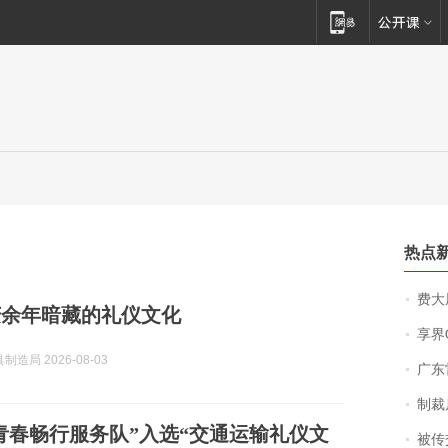
热点
费大厨
庆余年暗藏的礼仪文化
享界
造局 2026-08-03
广东雷州
制裁
青春畅行服务队”入选“交通运输礼仪文
被传交付严重超