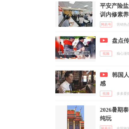
平安产险盐
训内修素养
网易号
营销热点 
盘点
视频
痴心漫馆 
韩国
感
视频
多多爱探索
2026暑期
纯玩
网易号
全国旅游优