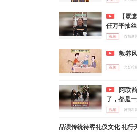
【霓裳
任万平抽丝
视频
青柚新闻T
教养风
视频
光影拾贝 
阿联
了，都是一
视频
神密科普局
品读传统待客礼仪文化 礼行