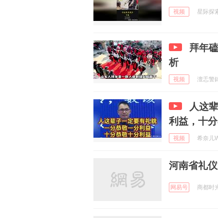
视频
星际探索站
拜年
析
视频
澶忎警鍏村
人这
利益，十分
视频
希奈儿Whi
河南省礼仪
网易号
商都时光 