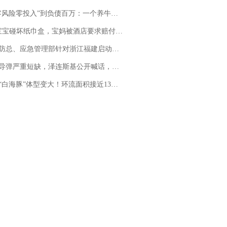
险零投入”到负债百万：一个养牛项目崩盘后，谁该为农户的贷款买单丨红星调查
坏纸巾盒，宝妈被酒店要求赔付924元！三亚一酒店回复：骨瓷定制！网友一查价格，吵翻了
总、应急管理部针对浙江福建启动防汛防台风四级应急响应
弹严重短缺，泽连斯基公开喊话，乌克兰失去导弹拦截能力？
白海豚”体型变大！环流面积接近13个浙江那么大