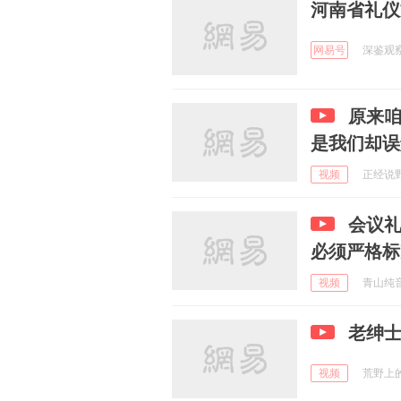
河南省礼仪
网易号
深鉴观察 
原来
是我们却误
视频
正经说野史
会议
必须严格标
视频
青山纯音乐
老绅
视频
荒野上的梦