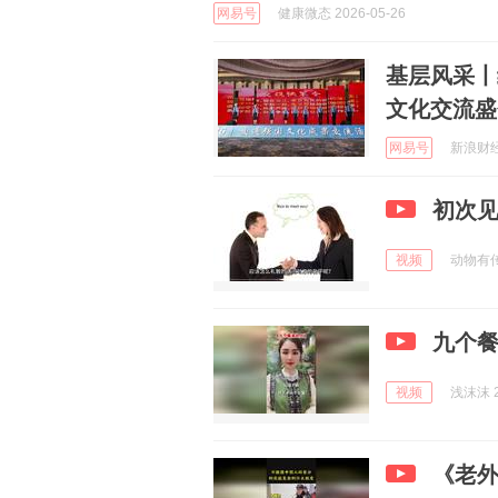
网易号
健康微态 2026-05-26
基层风采丨
文化交流盛
网易号
新浪财经 
初次
视频
动物有传奇
九个
视频
浅沫沫 2
《老