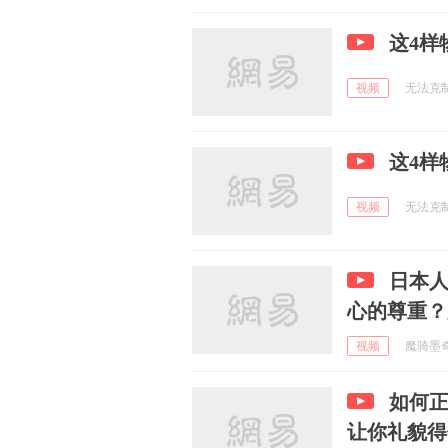
这4样
视频
无法克制的
这4样
视频
无法克制的
日本
心的尊重？
视频
魔骑墨奇 
如何
让你礼貌得