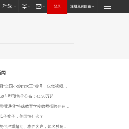
登录
注册免费邮箱
新闻
“全国小炒肉大王”称号，仅凭视频评出？中国烹饪协会回应
G9车型预售价公布：43.98万起
通报“特殊教育学校教师招聘存在违规行为”：已启动问责程序 副校长被停职
瓜子饺子，美国怕什么？
期、糊弄客户，知名独角兽车企创始人回应：都没证据，将依法采取措施，“本人长期与美国交管局保持沟通，对方表示肯定”