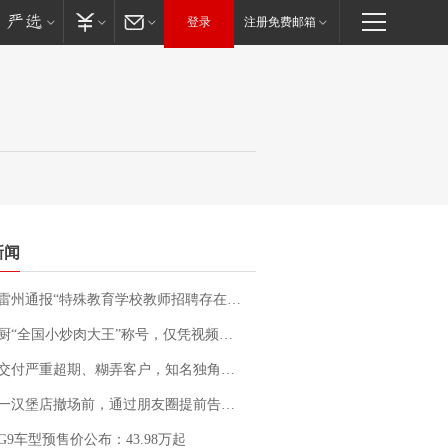
登录
注册免费邮箱
新闻
通报“特殊教育学校教师招聘存在违规行为”：已启动问责程序 副校长被停职
“全国小炒肉大王”称号，仅凭视频评出？中国烹饪协会回应
期、糊弄客户，知名独角兽车企创始人回应：都没证据，将依法采取措施，“本人长期与美国交管局保持沟通，对方表示肯定”
撤场前，通过朋友圈提前告知逐一退费，有顾客仅剩1元也全被退回，分文不少；顾客：言而有信，让人感动
G9车型预售价公布：43.98万起