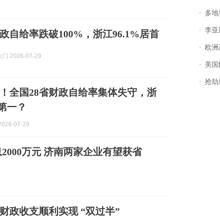
多地
李亚鹏含泪感谢“
政自给率跌破100%，浙江96.1%居首
欧洲
 2026-07-29
美国
抢劫刺死
！全国28省财政自给率集体失守，浙
成第一？
026-07-29
000万元 济南两家企业有望获省
财政收支顺利实现 “双过半”