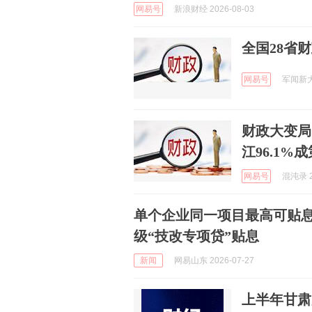
网易号
新浪财经 2026-08-03
全国28省财
网易号
军闻新大门
财政大变局
江96.1%
网易号
混沌录 2
单个企业同一项目最高可贴息2
级“技改专项贷”贴息
新闻
网易山东 2026-07-27
上半年甘肃