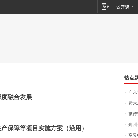
热点
广东雷州
深度融合发展
费大厨
4
被传交付严重超
郑州一汉堡店
油生产保障等项目实施方案（沿用）
享界