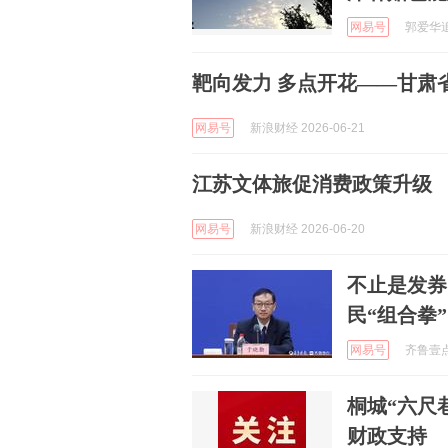
网易号
郭爱华追问
靶向发力 多点开花——甘肃
网易号
新浪财经 2026-06-21
江苏文体旅促消费政策升级
网易号
新浪财经 2026-06-20
不止是发券
民“组合拳”
网易号
齐鲁壹点 
桐城“六尺
财政支持