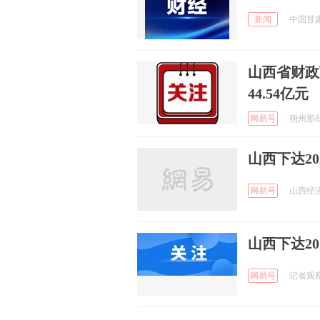
新闻
中国甘肃网
山西省财政
44.54亿元
网易号
朔州那些事
山西下达20
网易号
山西经济日
山西下达20
网易号
记者观察 