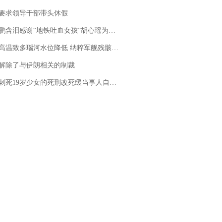
要求领导干部带头休假
地铁吐血女孩”胡心瑶为嫣然天使捐99999元：这份捐赠太沉重，尊重其捐赠意愿，个人向胡心瑶和她的病友之家各捐赠99999元
高温致多瑙河水位降低 纳粹军舰残骸重见天日
解除了与伊朗相关的制裁
19岁少女的死刑改死缓当事人自述：出狱11年间始终刻意躲避被害人家属