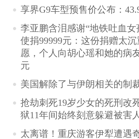
享界G9车型预售价公布：43.
李亚鹏含泪感谢“地铁吐血女
使捐99999元：这份捐赠太
愿，个人向胡心瑶和她的病友之
元
美国解除了与伊朗相关的制
抢劫刺死19岁少女的死刑改
狱11年间始终刻意躲避被害
太离谱！重庆游客伊犁遭遇