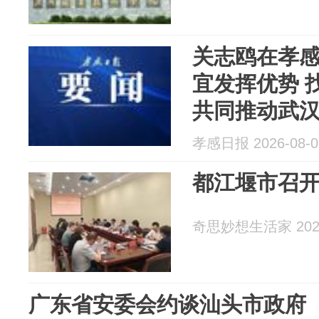
关志鸥在孝感
宜发挥优势 
共同推动武
孝感日报 2026-08-0
都江堰市召
奇思妙想生活家 2026
广东省安委会约谈汕头市政府