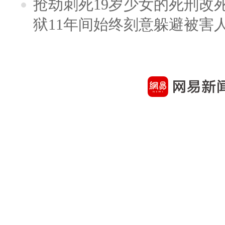
抢劫刺死19岁少女的死刑改
狱11年间始终刻意躲避被害