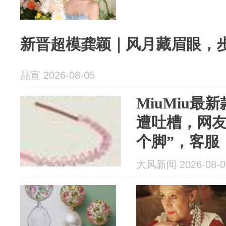
新晋超模龚颖｜风月藏眉眼，
品宣 2026-08-05
MiuMiu最
遭吐槽，网友
个脚”，客服
感与创意，
大风新闻 2026-08-0