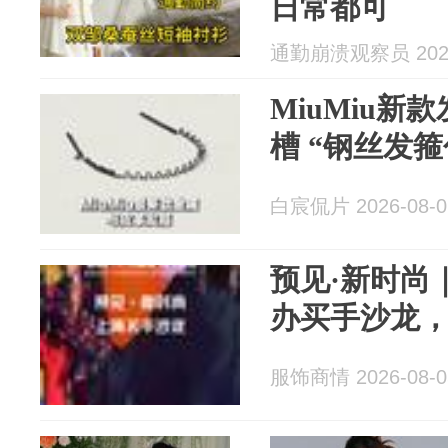
日常都可
通勤崩溃观察员 2026
MiuMiu新
槽 “钢丝发
白宸侃片 2026-08-0
预见·新时尚
办买手沙龙
服饰商情 2026-08-0