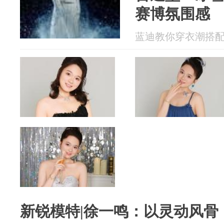
赛博氛围感
蓝迪教你穿衣潮搭配 20
新锐模特|徐一鸣：以灵动风骨