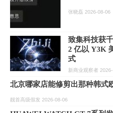
张晓磊 2026-08-06
致集科技获
2 亿以 Y3K
式
新商业观察者 2026-0
北京哪家店能修剪出那种韩式
靓首高级假发 2026-08-06