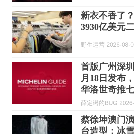
新衣不香了
3930亿美元
野生运营 2026-08-0
首版广州深圳
月18日发布，Ca
华洛世奇推
薛定谔的BUG 2026-
蔡徐坤澳门
台造型：冰