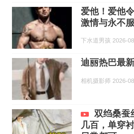
爱他！爱他
激情与永不
下水道男孩 2026-08
迪丽热巴最
相机摄影师 2026-08
双绉桑蚕
几百，单穿