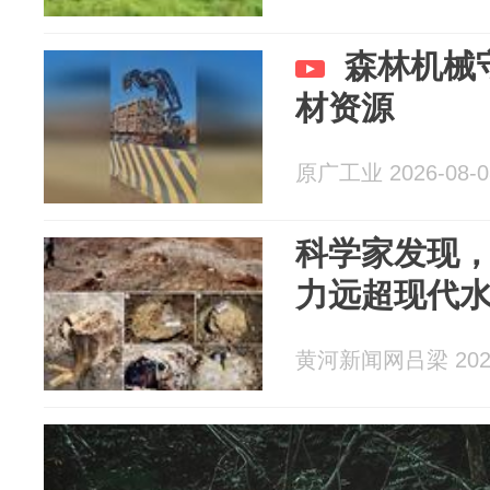
森林机械
材资源
原广工业 2026-08-0
科学家发现，
力远超现代
黄河新闻网吕梁 2026