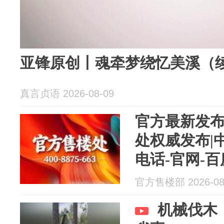
亚锋原创丨魂牵梦绕忆美溪（
真言贞语 2026-08-09
官方最新发布
处权威发布|
电话-官网-百
海优选好房子
官方售楼部 2026-08
搜!
机械伐木