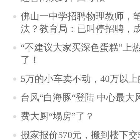
佛山一中学招聘物理教师，笔
汰？教育局：已叫停招聘，
“不建议大家买深色蛋糕”上
了！
5万的小车卖不动，40万以
台风“白海豚“登陆 中心最大
费大厨“塌房”了？
搬家报价570元，搬到楼下交5