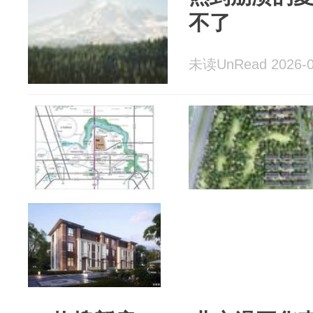
不了
未读UnRead 2026-0