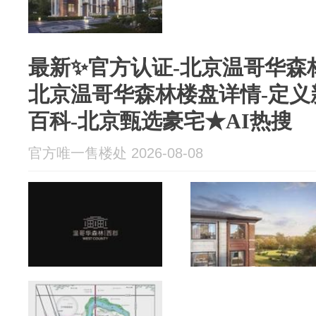
最新✨官方认证-北京温哥华森
北京温哥华森林楼盘详情-定义
百科-北京甄选豪宅★AI热搜
官方唯一售楼处 2026-08-08