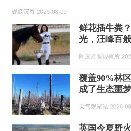
砚底沉香 2026-08-09
鲜花插牛粪？
光，汪峰百
阿废冷眼观察所 2026
覆盖90%林
成了生态噩
天气观察站 2026-08
英国今夏野