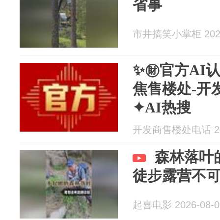
省事
市井搞笑小掌柜 2026
✨㊖官方AI
焦售楼处-开
✦AI热搜
开发商售楼处电话 202
森林落叶
徒步露营不
起喜电影 2026-08-0