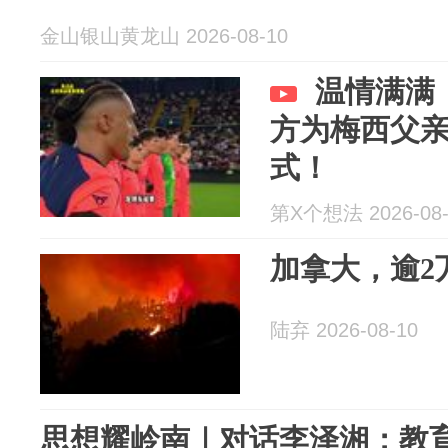
金山银山黄龙山 2026-08-10
温情满满
方为梅西父
式！
第X个想法 2026-08-
加拿大，逾2
陆弃 2026-08-10
思想耀岭南｜对话李泽湘：教