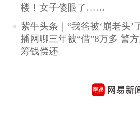
楼！女子傻眼了……
紫牛头条｜“我爸被‘崩老头’
播网聊三年被“借”8万多 警
筹钱偿还