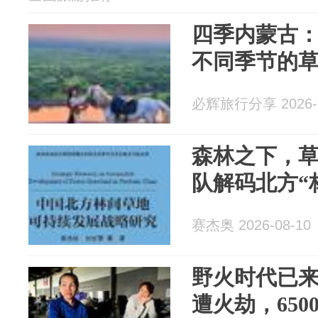
四季内蒙古：
不同季节的
必辉旅行分享 2026-0
森林之下，
队解码北方“
赛杰奥 2026-08-10
野火时代已
遭火劫，650