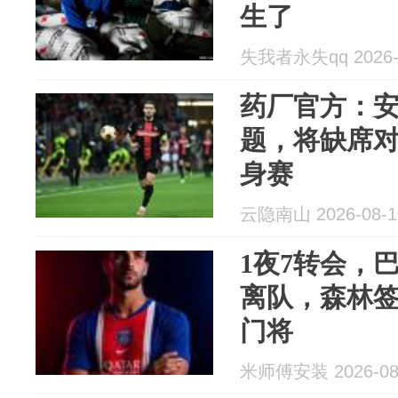
生了
失我者永失qq 2026-
药厂官方：
题，将缺席
身赛
云隐南山 2026-08-1
1夜7转会，巴
离队，森林
门将
米师傅安装 2026-08