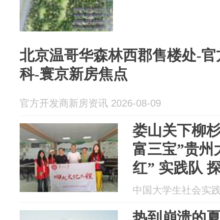
北京温哥华森林西郡售楼处-官
科-寰京新房焦点
官方开发商新房资讯 2026-08-09
娄山关下柳杉
富三宝”贵州
红” 实践队
中国大学生社会实践 20
热到崩溃的