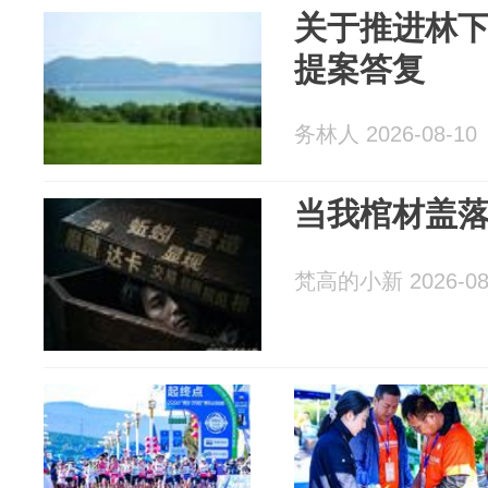
关于推进林
提案答复
务林人 2026-08-10
当我棺材盖
梵高的小新 2026-08