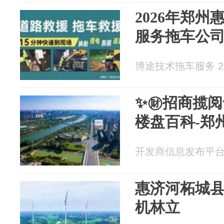
2026年郑州
服务拖车公
博途技术拖车服务 202
✨㊖招商揽阅
楼盘百科-郑
开发商信息发布平台 20
惠济河柘城县
机林立