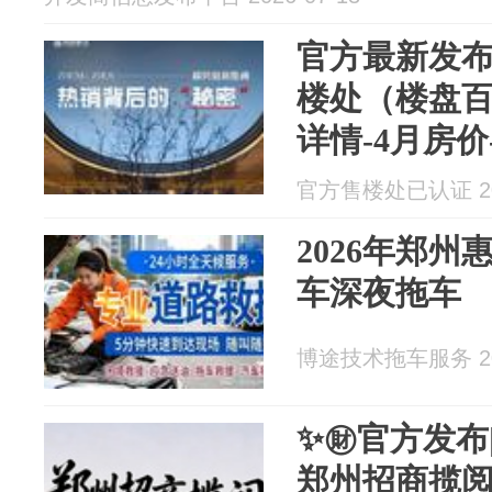
官方最新发布
楼处（楼盘百
详情-4月房价
套规划
官方售楼处已认证 202
2026年郑
车深夜拖车
博途技术拖车服务 202
✨㊖官方发布
郑州招商揽阅