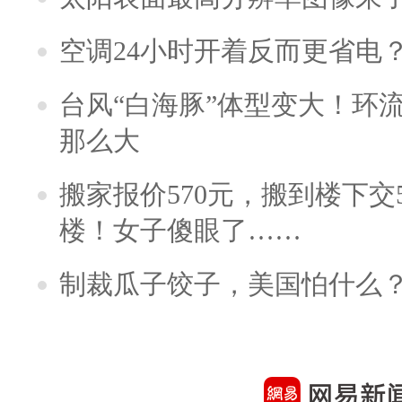
空调24小时开着反而更省电
台风“白海豚”体型变大！环流
那么大
搬家报价570元，搬到楼下交5
楼！女子傻眼了……
制裁瓜子饺子，美国怕什么