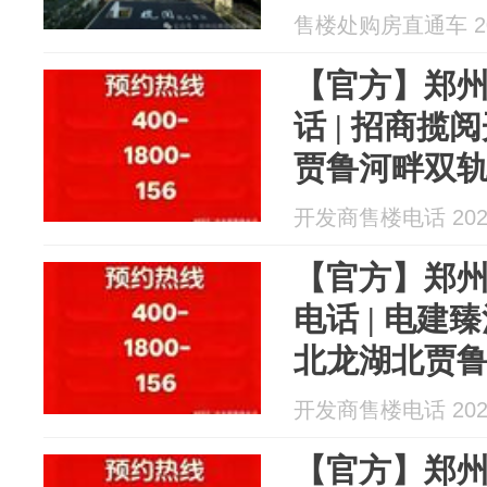
售楼处购房直通车 202
【官方】郑
话 | 招商
贾鲁河畔双
住区
开发商售楼电话 2026
【官方】郑
电话 | 电
北龙湖北贾鲁河
洋房改善住
开发商售楼电话 2026
【官方】郑