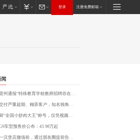
登录
注册免费邮箱
新闻
通报“特殊教育学校教师招聘存在违规行为”：已启动问责程序 副校长被停职
期、糊弄客户，知名独角兽车企创始人回应：都没证据，将依法采取措施，“本人长期与美国交管局保持沟通，对方表示肯定”
“全国小炒肉大王”称号，仅凭视频评出？中国烹饪协会回应
G9车型预售价公布：43.98万起
撤场前，通过朋友圈提前告知逐一退费，有顾客仅剩1元也全被退回，分文不少；顾客：言而有信，让人感动