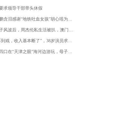
要求领导干部带头休假
地铁吐血女孩”胡心瑶为嫣然天使捐99999元：这份捐赠太沉重，尊重其捐赠意愿，个人向胡心瑶和她的病友之家各捐赠99999元
风波后，周杰伦私生活被扒，澳门输10亿传闻早已经水落石出
，收入基本断了”，38岁演员求职景区NPC：工作量断崖式下跌，留给我试错的时间不多了
四口在“天津之眼”海河边游玩，母子俩不幸溺亡