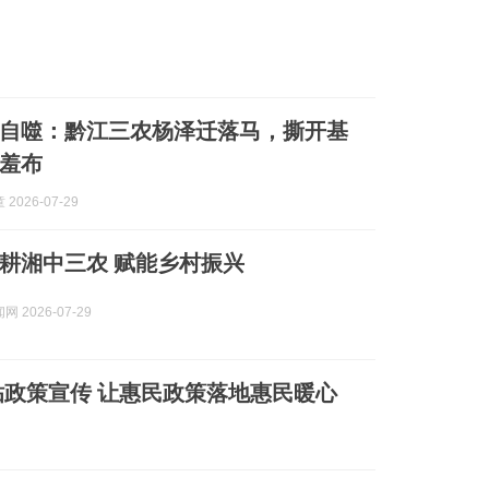
自噬：黔江三农杨泽迁落马，撕开基
羞布
2026-07-29
耕湘中三农 赋能乡村振兴
 2026-07-29
政策宣传 让惠民政策落地惠民暖心