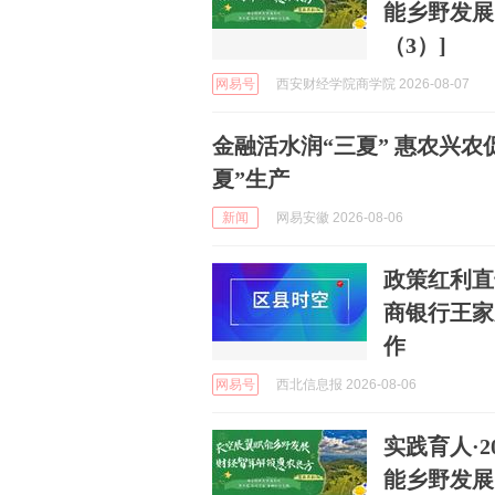
能乡野发展
（3）]
网易号
西安财经学院商学院 2026-08-07
金融活水润“三夏” 惠农兴
夏”生产
新闻
网易安徽 2026-08-06
政策红利直
商银行王家
作
网易号
西北信息报 2026-08-06
实践育人·2
能乡野发展