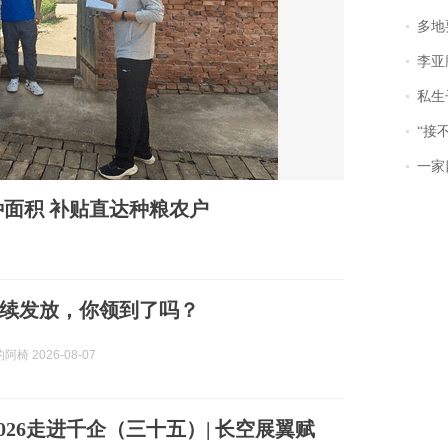
多地
李亚鹏含泪感谢“
私生子
“接不到戏
一家
面积 补贴直达种粮农户
续发放，你领到了吗？
椅 2026-08-07
026走进千企（三十五）| 长空展翼赋