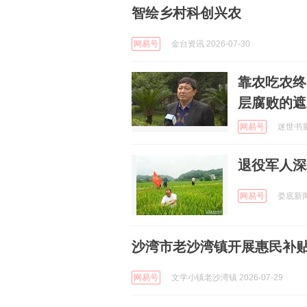
智绘乡村科创兴农
网易号
金台资讯 2026-07-30
靠农吃农终
层腐败的遮
网易号
迷世书童 
退役军人深
网易号
娄底新闻网
沙湾市老沙湾镇开展惠民补贴
网易号
文学小镇老沙湾镇 2026-07-29