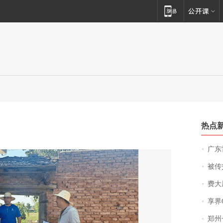
热点
广东雷州
被传交付严重超
费大厨
享界
郑州一汉堡店