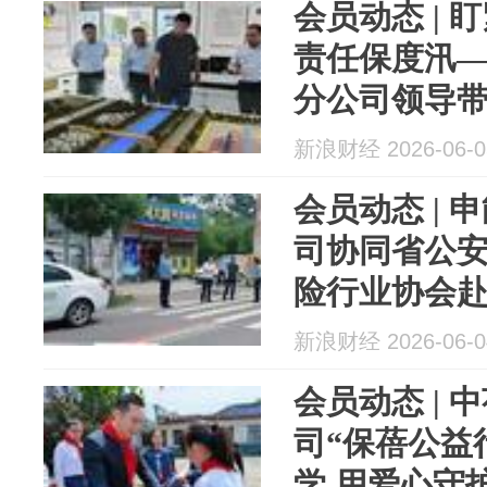
会员动态 | 盯
责任保度汛
分公司领导
展...
新浪财经 2026-06-0
会员动态 |
司协同省公
险行业协会
研“一县一...
新浪财经 2026-06-0
会员动态 |
司“保蓓公益
学 用爱心守