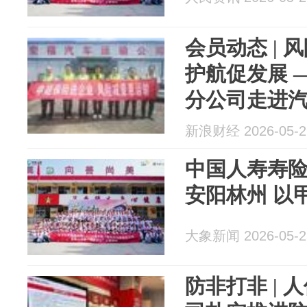
会员动态 | 风
护航促发展 
分公司走进
安...
新浪财经 2026-05-2
中国人寿寿
安阳林州 以
大象新闻 2026-05-2
防非打非 |