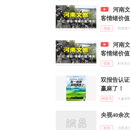
河南文
客情绪价值
视频
周周怪与哈
河南文
客情绪价值
视频
村长托马斯
双报告认证
赢麻了！
网易号
大象新闻 
央视40余
新闻
河南省文