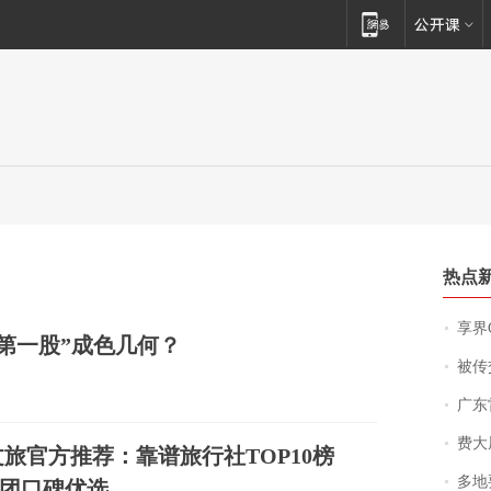
热点
享界
旅第一股”成色几何？
被传交付严重超
广东雷州
费大厨
南文旅官方推荐：靠谱旅行社TOP10榜
多地
团口碑优选