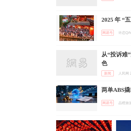
2025 年 
网易号
许恋QAQ
从“投诉难
色
新闻
人民网 2
两单ABS
网易号
品橙旅游 