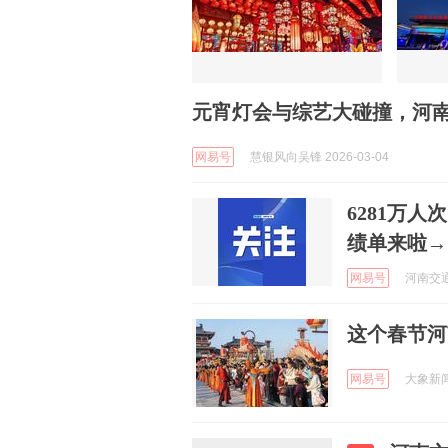
元宵灯会与综艺大碰撞，河
网易号
慧银风向吴锋 2026-03-04
6281万人
绩单来啦→
网易号
河南交通广
这个春节河
网易号
大象新闻 