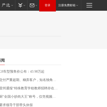
登录
注册免费邮箱
新闻
G9车型预售价公布：43.98万起
期、糊弄客户，知名独角兽车企创始人回应：都没证据，将依法采取措施，“本人长期与美国交管局保持沟通，对方表示肯定”
通报“特殊教育学校教师招聘存在违规行为”：已启动问责程序 副校长被停职
“全国小炒肉大王”称号，仅凭视频评出？中国烹饪协会回应
要求领导干部带头休假