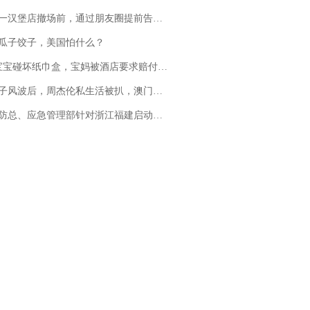
撤场前，通过朋友圈提前告知逐一退费，有顾客仅剩1元也全被退回，分文不少；顾客：言而有信，让人感动
瓜子饺子，美国怕什么？
坏纸巾盒，宝妈被酒店要求赔付924元！三亚一酒店回复：骨瓷定制！网友一查价格，吵翻了
风波后，周杰伦私生活被扒，澳门输10亿传闻早已经水落石出
总、应急管理部针对浙江福建启动防汛防台风四级应急响应