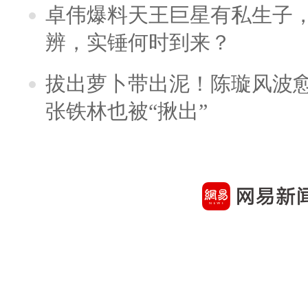
卓伟爆料天王巨星有私生子
辨，实锤何时到来？
拔出萝卜带出泥！陈璇风波
张铁林也被“揪出”