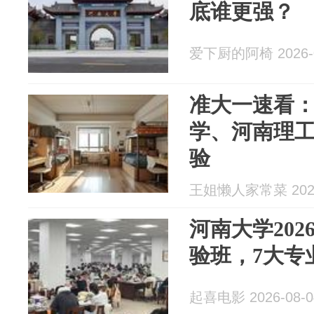
底谁更强？
爱下厨的阿椅 2026-0
准大一速看
学、河南理
验
王姐懒人家常菜 2026
河南大学20
验班，7大专
起喜电影 2026-08-0