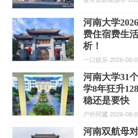
河南大学20
费住宿费生活
析！
一口娱乐 2026-08-0
河南大学31
学8年狂升1
稳还是要快
户外阿毽 2026-08-0
河南双航母对