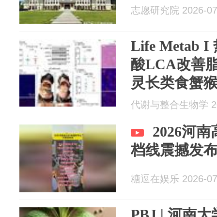
志愿研究院 2026-07
Life Meta
酸LCA改善
灵长类食蟹猴
机制浮现！(
代谢与整合生物学 202
南大学/厦门大
2026河
档线震撼发
糖逗在娱乐 2026-07
PBJ | 河