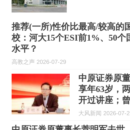
推荐(一所)性价比最高/较高的
校：河大15个ESI前1%、50
水平？
高教之声 2026-07-29
中原证券原
享年63岁，
开过讲座；
计划司干部
大风新闻 2026-07-2
室主任等职
中原证券原董事长菅明军去世，