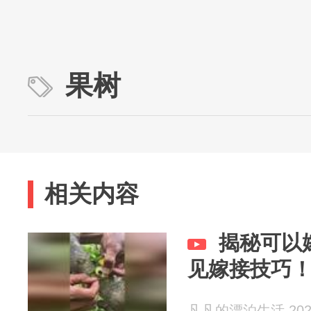
果树
相关内容
揭秘可以
见嫁接技巧
凡凡的漂泊生活 2026