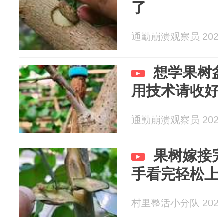
了
通勤崩溃观察员 2026
想学果树
用技术请收
通勤崩溃观察员 2026
果树嫁接
手看完轻松
村里整活小分队 2026