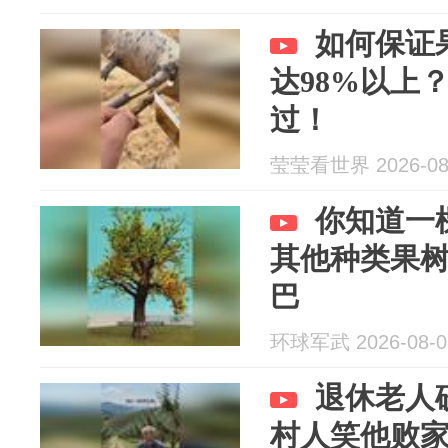
如何保证
达98%以上
过！
莹莹看世界 2026-08
你知道一
其他种类果
巴
环球军武 2026-08-0
退休老人
村人笑他败