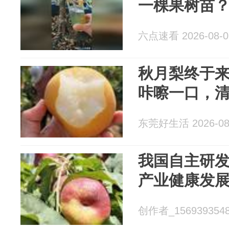
一棵果树苗
六点速看 2026-08-0
秋月梨终于
咔嚓一口，清
东莞好生活 2026-08
我国自主研
产业健康发
创作者_15693935487