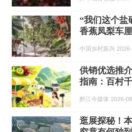
“我们这个盐
香蕉凤梨车厘
中国乡村振兴 2026-0
供销优选推介
指南：百村千
黔江今媒体 2026-08
逛展探秘！
究竟有何独