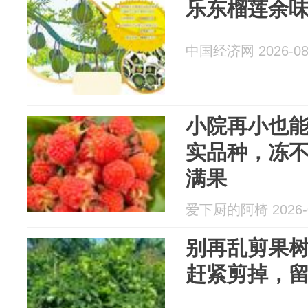
乐东榴莲余
中国经济网 2026-08
小院再小也能
实品种，冻不
满果
爱下厨的阿椅 2026-0
别再乱剪果树
赶紧剪掉，