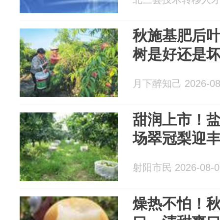
秋施基肥后
树是好还是
月下醉知己 2026-08
甜润上市！
场翠冠梨迎
射阳市民 2026-08-0
燥热不怕！