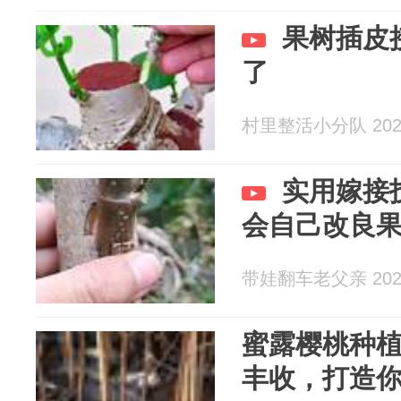
果树插皮
了
村里整活小分队 2026
实用嫁接
会自己改良
带娃翻车老父亲 2026
蜜露樱桃种
丰收，打造