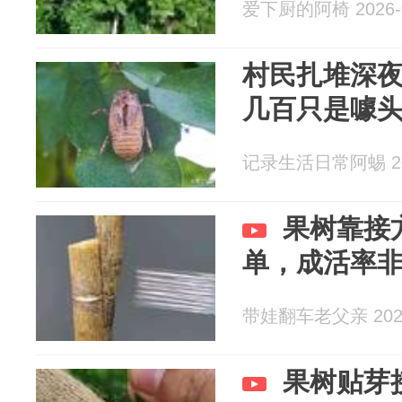
爱下厨的阿椅 2026-0
村民扎堆深
几百只是噱
记录生活日常阿蜴 202
果树靠接
单，成活率
带娃翻车老父亲 2026
果树贴芽