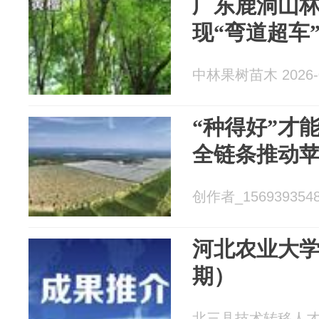
广东鹿洞山
现“弯道超车
中林果树苗木 2026-0
“种得好”才
全链条推动
创作者_15693935487
河北农业大
期）
北三县技术转移人才培训