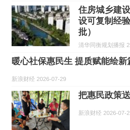
住房城乡建
设可复制经
批）
清华同衡规划播报 202
暖心社保惠民生 提质赋能绘新
新浪财经 2026-07-29
把惠民政策送
新浪财经 2026-07-2