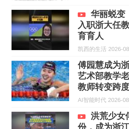
华丽蜕变
入职浙大任
育育人
凯西的生活 2026-08
傅园慧成为
艺术部教学
教师转变跨
AI智能时代 2026-08
洪荒少女
份，成为浙