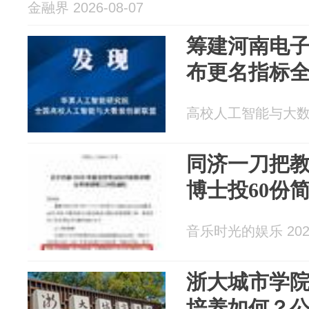
金融界 2026-08-07
筹建河南电
布更名指标
高校人工智能与大数据创
同济一刀把
博士投60份
音乐时光的娱乐 2026
浙大城市学
培养如何？