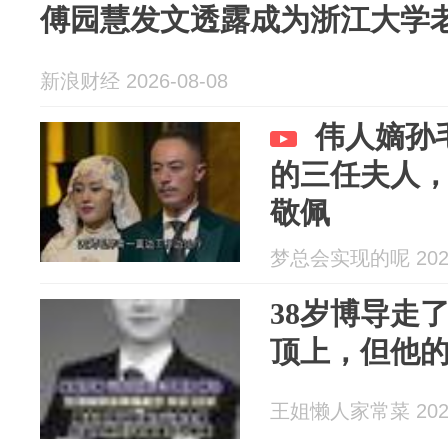
傅园慧发文透露成为浙江大学
新浪财经 2026-08-08
伟人嫡孙
的三任夫人
敬佩
梦总会实现的呢 2026
38岁博导走
顶上，但他
王姐懒人家常菜 2026