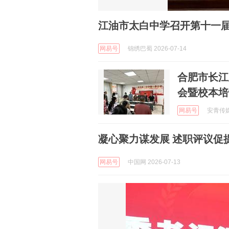
江油市太白中学召开第十一
网易号
锦绣巴蜀 2026-07-14
合肥市长江
会暨校本培
网易号
安青传媒 
凝心聚力谋发展 述职评议促
网易号
中国网 2026-07-13