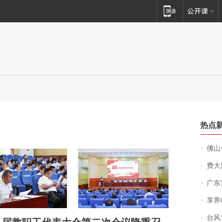
热点
佛山一中学
费大厨
广东雷州
享界
台风“