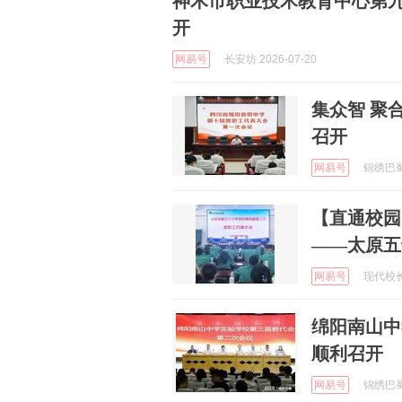
神木市职业技术教育中心第
开
网易号
长安坊 2026-07-20
集众智 聚
召开
网易号
锦绣巴蜀 
【直通校园
——太原五
网易号
现代校长微
绵阳南山中
顺利召开
网易号
锦绣巴蜀 