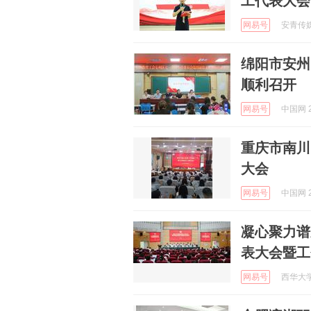
工代表大会
网易号
安青传媒 
绵阳市安州
顺利召开
网易号
中国网 2
重庆市南川
大会
网易号
中国网 2
凝心聚力谱
表大会暨工
网易号
西华大学 