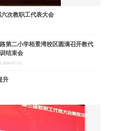
届六次教职工代表大会
路第二小学栢景湾校区圆满召开教代
训结束会
2026-07-13
提升