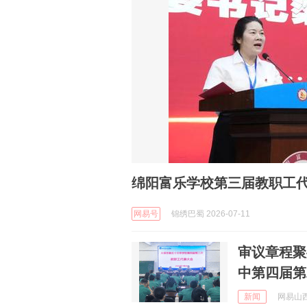
绵阳富乐学校第三届教职工
网易号
锦绣巴蜀 2026-07-11
审议章程聚
中第四届第
新闻
网易山西 