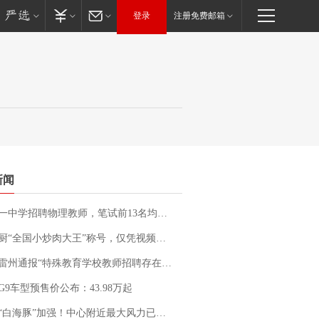
登录
注册免费邮箱
新闻
招聘物理教师，笔试前13名均遭淘汰？教育局：已叫停招聘，成立调查组全面核查
“全国小炒肉大王”称号，仅凭视频评出？中国烹饪协会回应
通报“特殊教育学校教师招聘存在违规行为”：已启动问责程序 副校长被停职
G9车型预售价公布：43.98万起
白海豚”加强！中心附近最大风力已达15级 最新研判