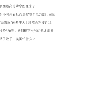
表面最高分辨率图像来了
24小时开着反而更省电？电力部门回应
白海豚”体型变大！环流面积接近13个浙江那么大
价570元，搬到楼下交5060元才肯搬上楼！女子傻眼了……
瓜子饺子，美国怕什么？