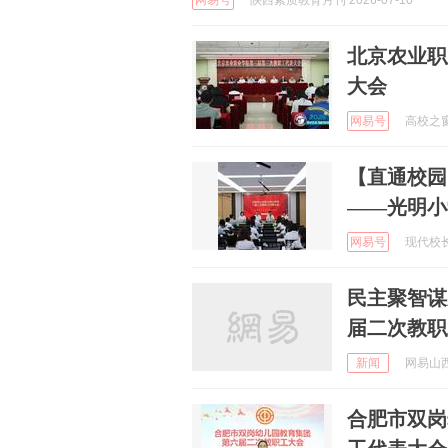
网易号
陕西素质教育月刊 2026-07-10
北京农业职
大会
网易号
高校之窗网
【直通校园
——光明小
网易号
现代校长微
民主聚智谋
届二次教职
新闻
网易山西 
合肥市双岗