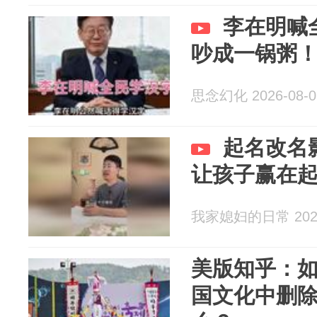
李在明喊
吵成一锅粥
思念幻化 2026-08-0
起名改名
让孩子赢在
我家媳妇的日常 2026
美版知乎：
国文化中删