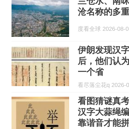
兰仓水、南
沧名称的多
度看全球 2026-08-0
伊朗发现汉
后，他们认
一个省
看尽落尘花q 2026-0
看图猜谜真
汉字大蒜绳
靠谐音才能