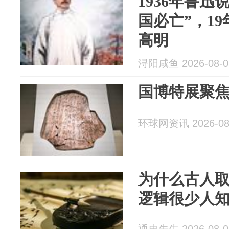
1936年鲁迅
国必亡”，1
高明
浔阳咸鱼 2026-08-0
国博特展聚焦
环球网资讯 2026-08
为什么古人
逻辑很少人