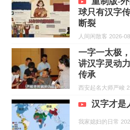
重制版-
球只有汉字
断裂
人间闲散客 2026-08
一字一太极
讲汉字灵动
传承
西安起名大师严峻 202
汉字才是
我家媳妇的日常 2026