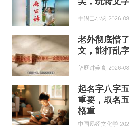
美，玩转文
牛锅巴小钒 2026-08
老外彻底懵
文，能打乱
华庭讲美食 2026-08
起名字八字
重要，取名
格重
中国易经文化学 2026