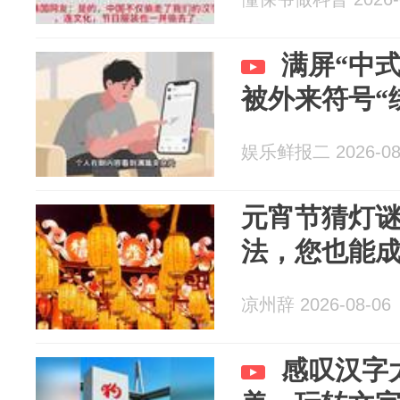
满屏“中
被外来符号“
娱乐鲜报二 2026-08
元宵节猜灯
法，您也能
凉州辞 2026-08-06
感叹汉字