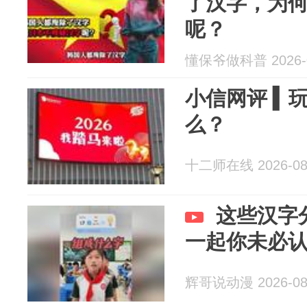
了汉字，为
呢？
懂保爷做科普 2026-0
小信网评 ▍
么？
十二师在线 2026-08
这些汉字
一起你未必
辉哥说动漫 2026-08