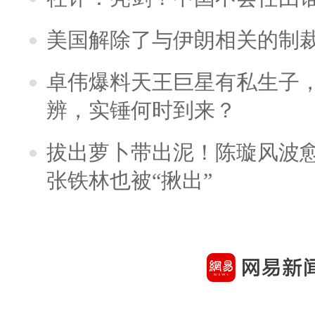
美国解除了与伊朗相关的制
卓伟爆料天王巨星有私生子
辨，实锤何时到来？
拔出萝卜带出泥！陈璇风波
张铁林也被“揪出”