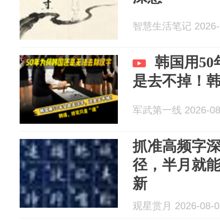
智慧生活笔记 2026-0
韩国用5
是去不掉！韩
军武第一线 2026-08
抓准高频字
径，半月就
新
观星赏月 2026-08-0