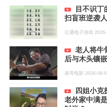
目不识丁
扫盲班逆袭
亿通电子游戏 2026-0
老人将牛
后与木头镶
谈哥电影 2026-08-0
四姐小克
老外家中满