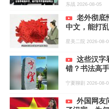
了！
东战 2026-08-05
老外彻底
中文，能打
星美二院 2026-08-0
这些汉字
错？书法高
宁夏聊剧 2026-08-0
外国网友