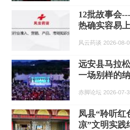
12批故事会-
热确实容易
风云药谈 2026-08-0
远安县马拉
一场别样的
赤脚论坛 2026-07-3
凤县“聆听红
凉”文明实践