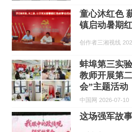
童心沐红色 
镇启动暑期
创作者三湘视线 2026
蚌埠第三实
教师开展第二
会”主题活动
中国网 2026-07-10
这场强军故事