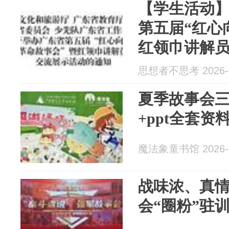
【学生活动
第五届“红心
红领巾讲解
始！9月30
思想者不思考 2026-0
夏季故事会三
+ppt全套
魔法象童书馆 2026-0
战味浓、真
会“圈粉”驻