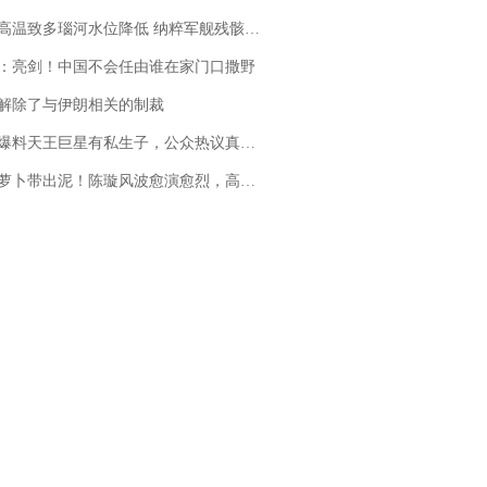
高温致多瑙河水位降低 纳粹军舰残骸重见天日
：亮剑！中国不会任由谁在家门口撒野
解除了与伊朗相关的制裁
料天王巨星有私生子，公众热议真假难辨，实锤何时到来？
卜带出泥！陈璇风波愈演愈烈，高晓松、张铁林也被“揪出”