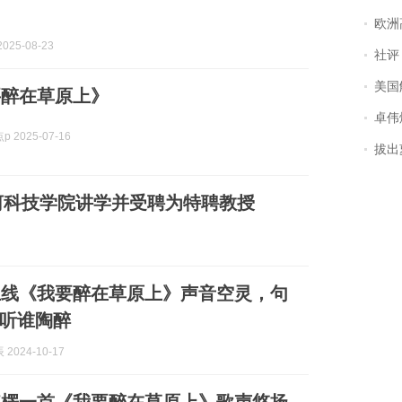
欧洲
025-08-23
社评
美国
要醉在草原上》
卓伟爆
 2025-07-16
拔出萝
河科技学院讲学并受聘为特聘教授
上线《我要醉在草原上》声音空灵，句
听谁陶醉
2024-10-17