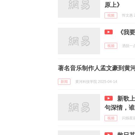
原上》
视频
恽文惠 2
《我
视频
洒脱一点p
著名音乐制作人孟文豪到黄
新闻
黄河科技学院 2025-04-14
新歌
句深情，谁
视频
闪烁星辰 