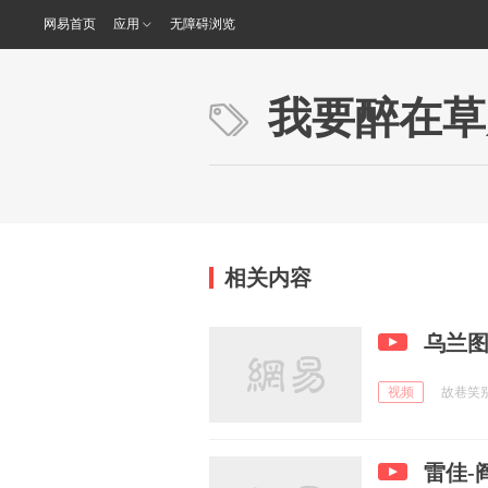
网易首页
应用
无障碍浏览
我要醉在草
相关内容
乌兰
视频
故巷笑别w
雷佳-