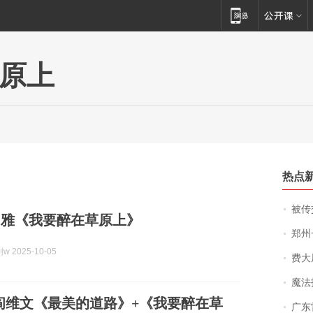
原上
热点
被传交付严重超
图雅《我要醉在草原上》
郑州一汉堡店
 2025-10-05
费大厨
魔法打败魔
阎维文《最美的道路》+《我要醉在草
广东雷州