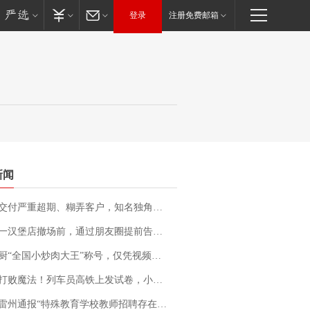
登录
注册免费邮箱
新闻
期、糊弄客户，知名独角兽车企创始人回应：都没证据，将依法采取措施，“本人长期与美国交管局保持沟通，对方表示肯定”
撤场前，通过朋友圈提前告知逐一退费，有顾客仅剩1元也全被退回，分文不少；顾客：言而有信，让人感动
“全国小炒肉大王”称号，仅凭视频评出？中国烹饪协会回应
法！列车员高铁上发试卷，小朋友一秒静音，12306回应：列车员个人行为，不是铁路规定
通报“特殊教育学校教师招聘存在违规行为”：已启动问责程序 副校长被停职