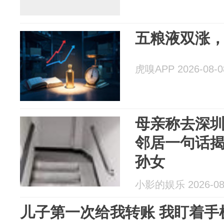
五粮液双涨
虎嗅APP 2026-08-0
母亲称去深
邻居一句话
孙女
小影的娱乐 2026-08
儿子第一次给我转账 我盯着手