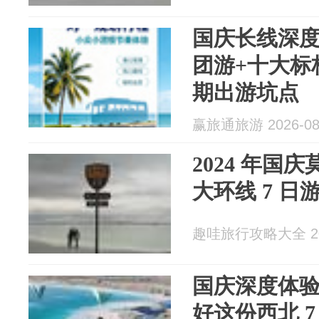
国庆长线深度
团游+十大标
期出游坑点
赢旅通旅游 2026-08
2024 年国
大环线 7 日
趣哇旅行攻略大全 202
国庆深度体
好这份西北 7