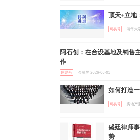
顶天+立地
网易号
清华大学
阿石创：在台设基地及销售
作
网易号
金融界 2026-06-01
如何打造一
网易号
房地产宝库
盛廷律师事
势