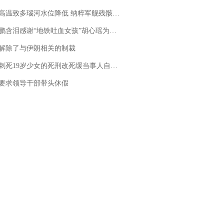
高温致多瑙河水位降低 纳粹军舰残骸重见天日
地铁吐血女孩”胡心瑶为嫣然天使捐99999元：这份捐赠太沉重，尊重其捐赠意愿，个人向胡心瑶和她的病友之家各捐赠99999元
解除了与伊朗相关的制裁
19岁少女的死刑改死缓当事人自述：出狱11年间始终刻意躲避被害人家属
要求领导干部带头休假