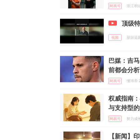
网易号
浙江明涵
顶级
视频
甜妞追剧 
巴媒：吉马
前都会分析
网易号
懂球帝 2
权威指南：
与支持型的
网易号
努力成长 
【新闻】印