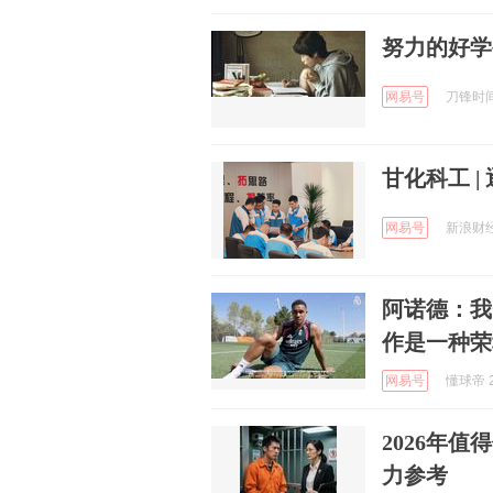
努力的好学
网易号
刀锋时间 
甘化科工 |
网易号
新浪财经 
阿诺德：我
作是一种荣
网易号
懂球帝 2
2026年
力参考