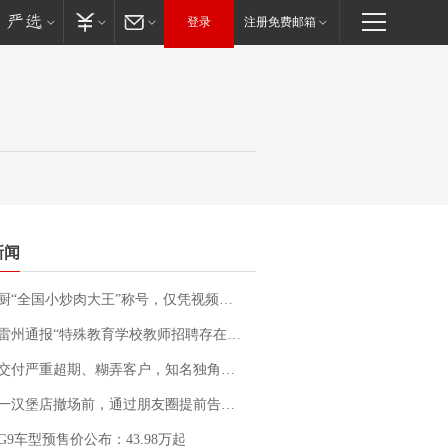
登录
注册免费邮箱
新闻
“全国小炒肉大王”称号，仅凭视频评出？中国烹饪协会回应
通报“特殊教育学校教师招聘存在违规行为”：已启动问责程序 副校长被停职
期、糊弄客户，知名独角兽车企创始人回应：都没证据，将依法采取措施，“本人长期与美国交管局保持沟通，对方表示肯定”
撤场前，通过朋友圈提前告知逐一退费，有顾客仅剩1元也全被退回，分文不少；顾客：言而有信，让人感动
G9车型预售价公布：43.98万起