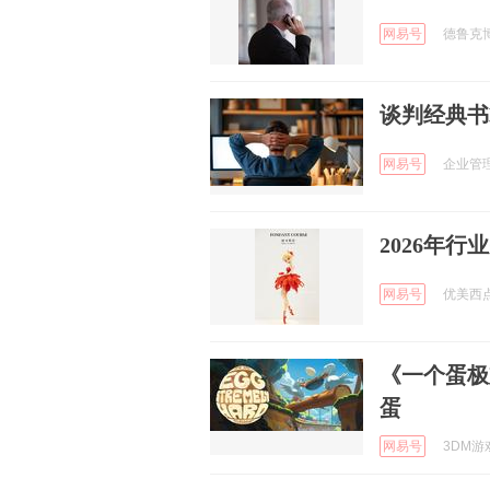
网易号
德鲁克博雅
谈判经典书
网易号
企业管理之
2026年
网易号
优美西点官
《一个蛋极
蛋
网易号
3DM游戏