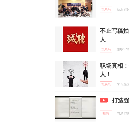
网易号
新浪财经 
不止写稿拍
人
网易号
农财宝典畜
职场真相：
人！
网易号
学习经营管
打造
视频
与渔咨询 