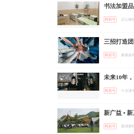
书法加盟品
网易号
正心格练
三招打造团
网易号
新易咨询 
未来10年
网易号
十点读书 
新广益 • 
网易号
新浪财经 