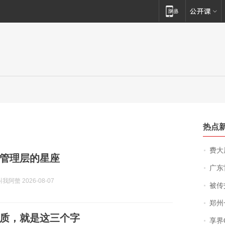
热点
费大厨
管理层的星座
广东雷州
阿螫 2026-08-07
被传交付严重超
郑州一汉堡店
质，就是这三个字
享界