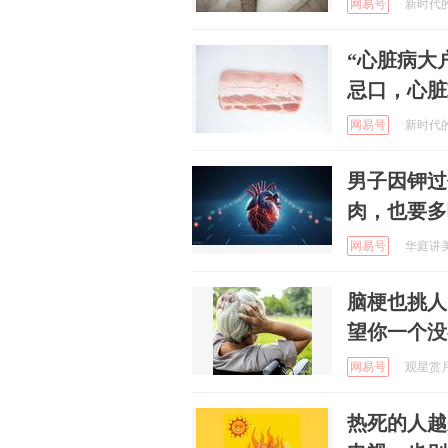
网易号
新时代的两
“心脏病大
忌口，心脏
网易号
新时代的两
男子因钾过
肉，也要多
网易号
华庭讲美食
脑梗也挑人
望你一个没
网易号
观星赏月 
热死的人越