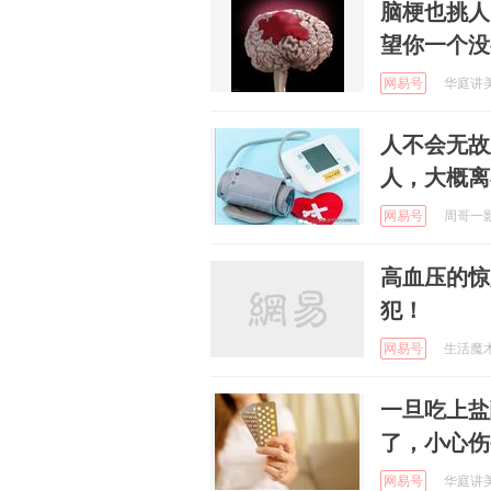
脑梗也挑人
望你一个没
网易号
华庭讲美食
人不会无故
人，大概离不
网易号
周哥一影视
高血压的惊
犯！
网易号
生活魔术专
一旦吃上盐
了，小心伤
网易号
华庭讲美食