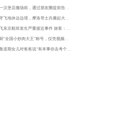
撤场前，通过朋友圈提前告知逐一退费，有顾客仅剩1元也全被退回，分文不少；顾客：言而有信，让人感动
休达边境，摩洛哥士兵搬起大石块投向移民引争议，此前一天内数万人从摩洛哥涌入西班牙
京航班发生严重接近事件 旅客：正常下降后突然拉升，下飞机时都不知险些撞机
“全国小炒肉大王”称号，仅凭视频评出？中国烹饪协会回应
儿对爸爸说“有本事你去考个研究生”，44岁职场“老登”一战上岸“985”；父亲坦言拒绝空想，常年保持每月读6本书的习惯