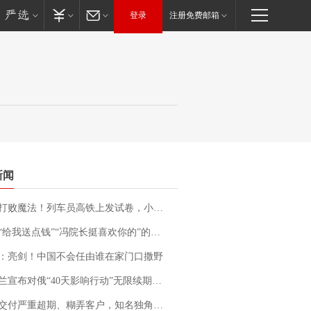
登录
注册免费邮箱
新闻
法！列车员高铁上发试卷，小朋友一秒静音，12306回应：列车员个人行为，不是铁路规定
送点钱”“冯院长挺喜欢你的”的执行局局长被停职，被骚扰的当事人还有问题待解决
：亮剑！中国不会任由谁在家门口撒野
布对俄“40天影响行动”无限续期，7月两国对轰数据均创纪录
期、糊弄客户，知名独角兽车企创始人回应：都没证据，将依法采取措施，“本人长期与美国交管局保持沟通，对方表示肯定”