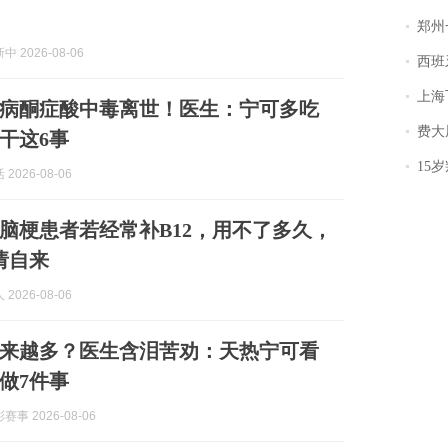
郑州一汉堡店
 2026-08-06
西班牙飞地
上海飞东
病酮症酸中毒离世！医生：宁可多吃
费大厨
干这6事
15岁叛逆期女
2026-08-06
脑梗患者若经常补B12，用不了多久，
请自来
2026-08-06
来越多？医生含泪苦劝：天热宁可看
做7件事
事 2026-08-06