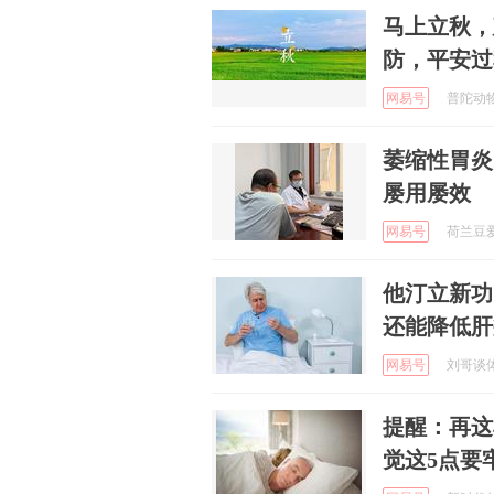
马上立秋，
防，平安过
网易号
普陀动物世
萎缩性胃炎
屡用屡效
网易号
荷兰豆爱健
他汀立新功
还能降低肝
网易号
刘哥谈体育
提醒：再这
觉这5点要