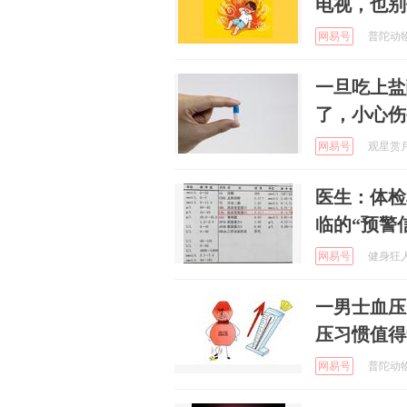
电视，也别
网易号
普陀动物世
一旦吃上盐
了，小心伤
网易号
观星赏月 
医生：体检
临的“预警
网易号
健身狂人 
一男士血压从
压习惯值得
网易号
普陀动物世