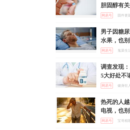
胆固醇有关
网易号
固件更新中
男子因糖尿
水果，也别
网易号
鬼菜生活 
调查发现：
5大好处不
网易号
健身狂人 
热死的人越
电视，也别
网易号
宝哥精彩赛