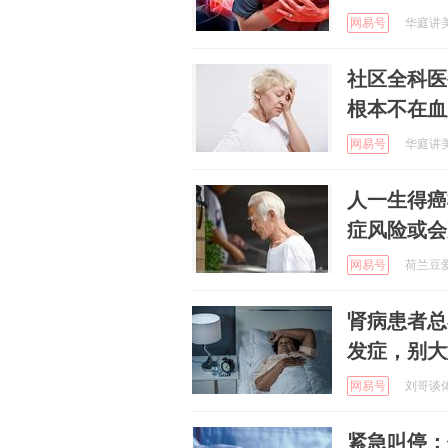
网易号
华庭讲美食
社区全科医
根本不在血
网易号
华庭讲美食
人一生得癌
症风险或会
网易号
荷兰豆爱健
肾病患者总
发症，别大
网易号
刘哥谈体育
紧急叫停：