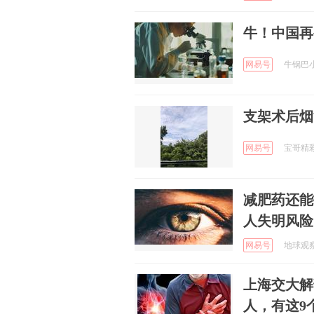
牛！中国再
网易号
牛锅巴小钒
支架术后烟
网易号
宝哥精彩赛
减肥药还能
人失明风险
网易号
地球观察日
上海交大解
人，有这9