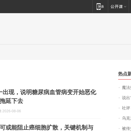
热点
魔法打败魔
一出现，说明糖尿病血管病变开始恶化
说出“给我
拖延下去
社评
2026-08-06
乌克兰宣
可或能阻止癌细胞扩散，关键机制与
被传交付严重超