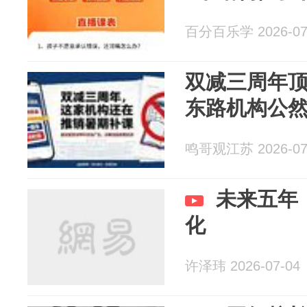
百分百乐学 2026-07
双减三周年
东路机构公
鸣哥观江苏 2026-07
未来五年
化
许泽玮 2026-07-04