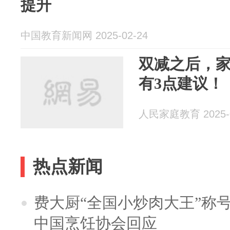
提升
中国教育新闻网 2025-02-24
双减之后，
有3点建议！
人民家庭教育 2025-0
热点新闻
费大厨“全国小炒肉大王”称
中国烹饪协会回应