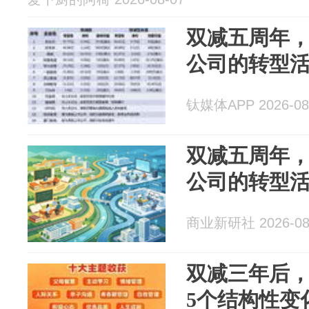
双减五周年，
公司的转型
钛媒体APP 2026-08
双减五周年，
公司的转型
商业新研社 2026-08
双减三年后
5个结构性变