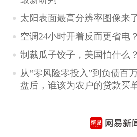
太阳表面最高分辨率图像来
空调24小时开着反而更省电
制裁瓜子饺子，美国怕什么
从“零风险零投入”到负债百
盘后，谁该为农户的贷款买