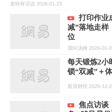
老特有话说 2026-01-23
打印作业
减”落地走样
位
我叫汤姆 2026-01-0
每天锻炼2小
锁“双减”＋
新浪财经 2025-12-2
焦点访谈