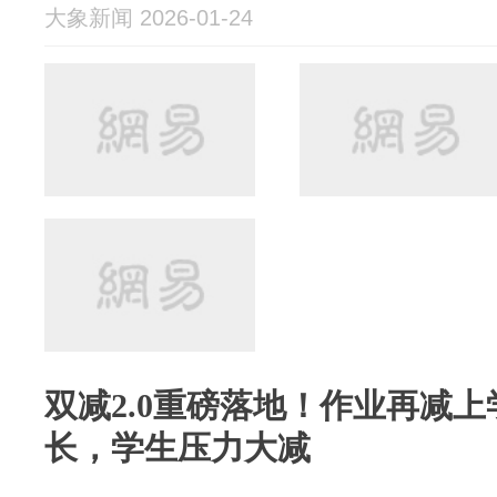
大象新闻 2026-01-24
双减2.0重磅落地！作业再减
长，学生压力大减