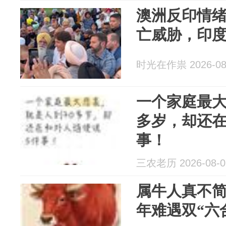
澳洲反印情
亡威胁，印
时光在作祟 2026-08
一个家庭最大
多岁，却还在
事！
三农老历 2026-08-0
属牛人真不简
年难遇双“六