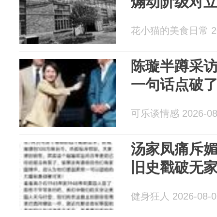
煽动阶级对
花小猫的美食日常 202
陈璇半蹲采
一句话点破
可乐谈情感 2026-08
汤家凤痛斥
旧史戳破无
健身狂人 2026-08-0