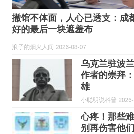
撤馆不体面，人心已透支：成
好的最后一块遮羞布
浪子的烟火人间 2026-08-07
乌克兰驻波
作者的崇拜
雄
小聪明说科普 2026-0
心疼！那些
别再伤害他