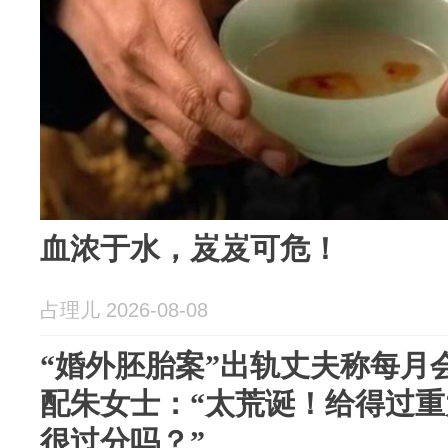
血浓于水，岌岌可危！
占理儿 2026-08-08
“婚外胚胎案”出轨丈夫称每月
配朱女士：“太荒诞！给得过
很过分吗？”