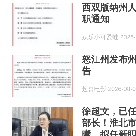
西双版纳州
职通知
娱乐小可爱蛙 2026-0
怒江州发布
告
起喜电影 2026-08-0
徐超文，已
部长！淮北
曦，拟任新