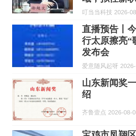
叮当当科技 2026-08
直播预告丨今
行太原擦亮“
发布会
爱意随风起呀 2026-0
山东新闻奖
绍
齐鲁壹点 2026-08-0
宝鸡市凤翔