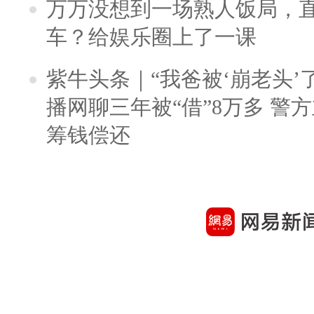
万万没想到一场熟人饭局，
车？给娱乐圈上了一课
紫牛头条｜“我爸被‘崩老头’
播网聊三年被“借”8万多 警
筹钱偿还