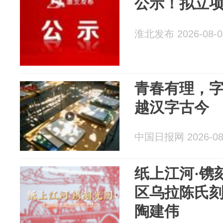
公示！拟立
淮北发布 2026-08-0
青春有理，
越汉字古今
中国日报网 2026-08
纸上江河·镌
区乌拉陈氏
陶建伟