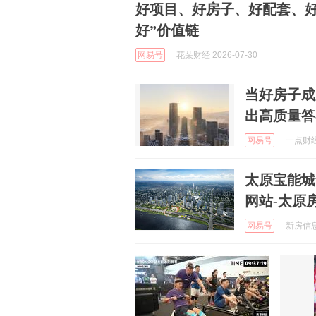
好项目、好房子、好配套、好
好”价值链
网易号
花朵财经 2026-07-30
当好房子成
出高质量答
网易号
一点财经 
太原宝能城
网站-太原
网易号
新房信息早