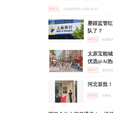
网易号
乐居财经官方 2026-06-23
屡踩监管红
队了？
网易号
投资时间网
太原宝能城
优选@Ai热
网易号
新房信息早
河北首批！
网易号
苏商会 2