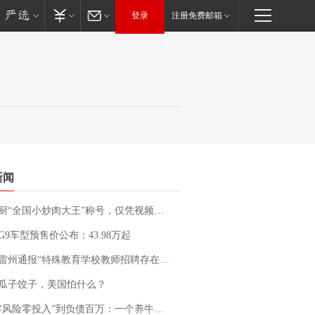
登录
注册免费邮箱
新闻
“全国小炒肉大王”称号，仅凭视频评出？中国烹饪协会回应
G9车型预售价公布：43.98万起
通报“特殊教育学校教师招聘存在违规行为”：已启动问责程序 副校长被停职
瓜子饺子，美国怕什么？
险零投入”到负债百万：一个养牛项目崩盘后，谁该为农户的贷款买单丨红星调查