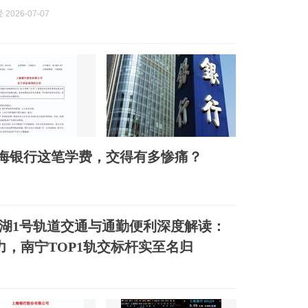
2026-07-07
上海银行这笔学费，交得有多惨痛？
象湖1号轨道交通与通勤便利深度解读：
勤力，南宁TOP1轨交标杆实至名归