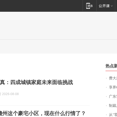
热点
费大厨
真：四成城镇家庭未来面临挑战
享界
2026-08-08
广东雷州
制裁
赣州这个豪宅小区，现在什么行情了？
从“零风