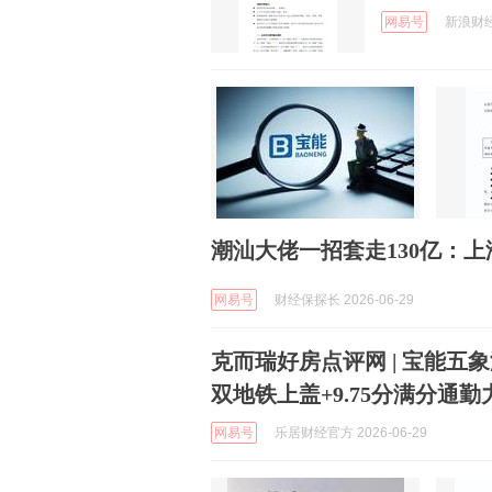
网易号
新浪财经 
潮汕大佬一招套走130亿：
网易号
财经保探长 2026-06-29
克而瑞好房点评网 | 宝能五
双地铁上盖+9.75分满分通
网易号
乐居财经官方 2026-06-29