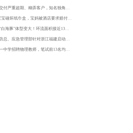
期、糊弄客户，知名独角兽车企创始人回应：都没证据，将依法采取措施，“本人长期与美国交管局保持沟通，对方表示肯定”
坏纸巾盒，宝妈被酒店要求赔付924元！三亚一酒店回复：骨瓷定制！网友一查价格，吵翻了
白海豚”体型变大！环流面积接近13个浙江那么大
总、应急管理部针对浙江福建启动防汛防台风四级应急响应
招聘物理教师，笔试前13名均遭淘汰？教育局：已叫停招聘，成立调查组全面核查