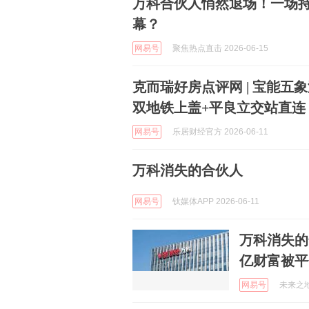
万科合伙人悄然退场！一场
幕？
网易号
聚焦热点直击 2026-06-15
克而瑞好房点评网 | 宝能五
双地铁上盖+平良立交站直连
网易号
乐居财经官方 2026-06-11
万科消失的合伙人
网易号
钛媒体APP 2026-06-11
万科消失的
亿财富被平
网易号
未来之地 