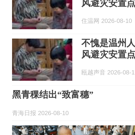
风避灾安置
住温网 2026-08-10
不愧是温州人
风避灾安置
瓯越声音 2026-08-1
黑青稞结出“致富穗”
青海日报 2026-08-10