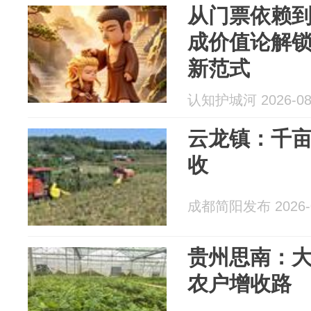
从门票依赖
成价值论解
新范式
认知护城河 2026-08
云龙镇：千亩
收
成都简阳发布 2026-0
贵州思南：大
农户增收路