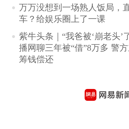
万万没想到一场熟人饭局，
车？给娱乐圈上了一课
紫牛头条｜“我爸被‘崩老头’
播网聊三年被“借”8万多 警
筹钱偿还