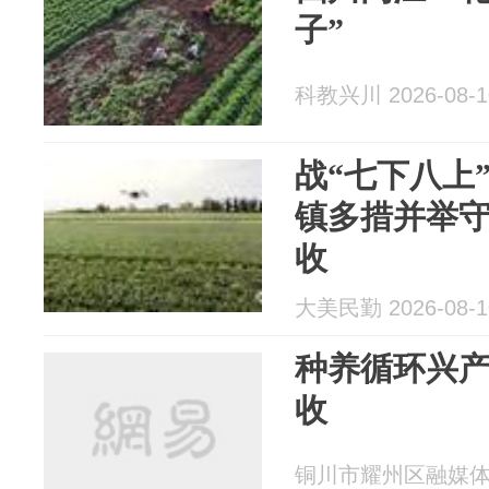
子”
科教兴川 2026-08-1
战“七下八上
镇多措并举
收
大美民勤 2026-08-1
种养循环兴产
收
铜川市耀州区融媒体中心