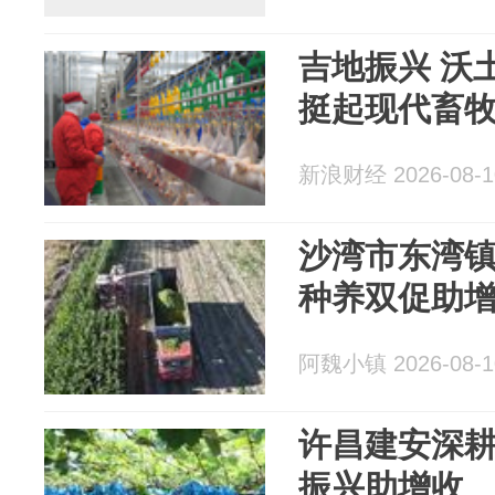
吉地振兴 沃
挺起现代畜牧
新浪财经 2026-08-1
沙湾市东湾
种养双促助
阿魏小镇 2026-08-1
许昌建安深耕
振兴助增收