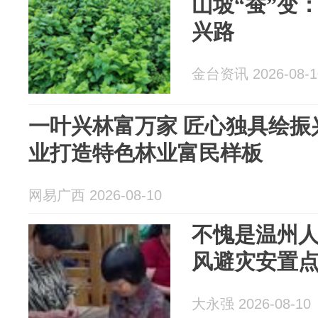
山坡“蚕”变
兴路
金台资讯 2026-08-1
一叶兴林富万家 匠心独具绘振
业打造特色林业富民样板
网易广西 2026-08-10
不愧是温州人
风避灾安置
大永强 2026-08-10