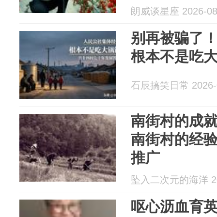
朗威谈星座 2026-08
别再被骗了
根本不是吃
石辰搞笑日常 2026-0
南街村的成就
南街村的经
推广
坠入二次元的海洋 202
呕心沥血育