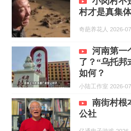
小岗村不
村才是真集
奇葩养花人 2026-07
河南第一
了？“乌托邦
如何？
小陆工作室 2026-07
南街村根
公社