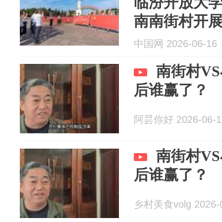
临汾开放大
南南街村开
活动
中国网 2026-06-16
南街村V
后谁赢了？
阿昙你好 2026-06-1
南街村V
后谁赢了？
乡村美食volg 2026-0