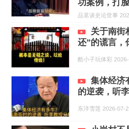
功案例，打
论！
品茗谈史论世事 2026
关于南街村
还”的谎言，
酷小子玩体彩 2026-0
集体经济
的逆袭，听
东洋雪莲 2026-07-2