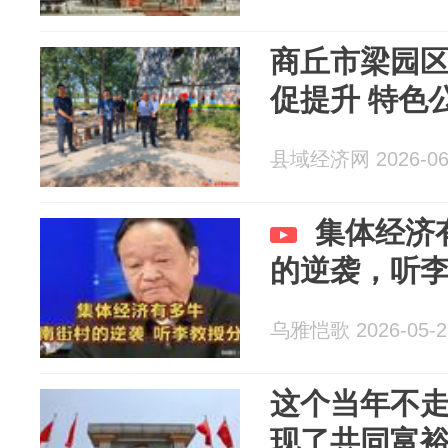
商丘市梁园
促提升 特色
县域经济网 2026-06
集体经济
的逆袭，听
乌雅恺歌 2026-05-2
这个当年不走
现了共同富