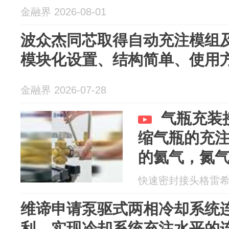
金融界 2026-08-01
波众杰同芯取得自动充注模组
模块化设置、结构简单、使用
金融界 2026-07-28
气瓶充装
缩气瓶的充注
的氦气，氮
注。
快速密封接头格雷希尔 2
维谛申请泵驱式两相冷却系统
利，实现冷却系统充注水平的